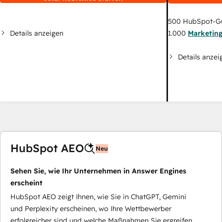
500
HubSpot-G
Details anzeigen
1.000
Marketin
Details anzei
HubSpot AEO
Neu
Sehen Sie, wie Ihr Unternehmen in Answer Engines
erscheint
HubSpot AEO zeigt Ihnen, wie Sie in ChatGPT, Gemini
und Perplexity erscheinen, wo Ihre Wettbewerber
erfolgreicher sind und welche Maßnahmen Sie ergreifen