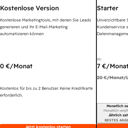
Kostenlose Version
Starter
Kostenlose Marketingtools, mit denen Sie Leads
Unverzichtbare S
generieren und Ihr E-Mail-Marketing
Kundenservice 
automatisieren können
Datenmanagem
Ab
0 €
/Monat
7 €
/Monat
20 €
/Monat/L
Kostenlos für bis zu 2 Benutzer. Keine Kreditkarte
erforderlich.
Monatlich za
Abrechnungszei
Monatlich verpf
Jährlich za
BESTES ANG
Jetzt kostenlos starten