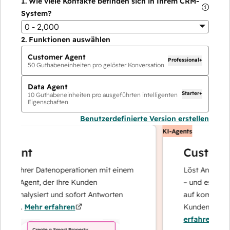
1.
Wie viele Kontakte befinden sich in Ihrem CRM-
System?
0 - 2,000
2.
Funktionen auswählen
Customer Agent
Professional+
50
Guthabeneinheiten pro gelöster Konversation
Data Agent
Starter+
10
Guthabeneinheiten pro ausgeführten intelligenten
Eigenschaften
Benutzerdefinierte Version erstellen
KI-Agents
ent
Customer 
e Ihrer Datenoperationen mit einem
Löst Anfragen mit
n Agent, der Ihre Kunden
– und eskaliert be
 analysiert und sofort Antworten
auf komplexe Fäll
rt.
Mehr erfahren
Kundenbindung ko
erfahren