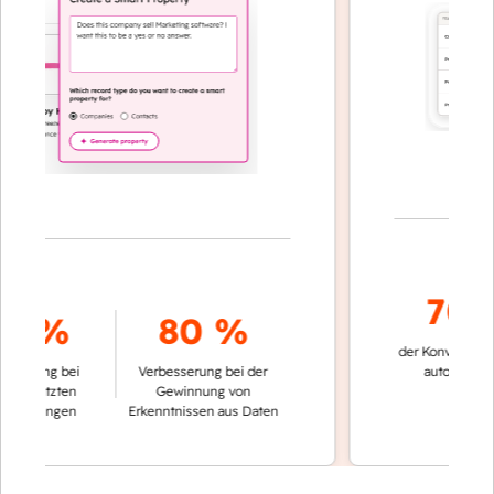
70 %
 %
80 %
der Konversationen 
rung bei
Verbesserung bei der
automatisch gelö
tützten
Gewinnung von
idungen
Erkenntnissen aus Daten