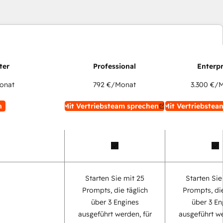
onat
792 €
/Monat
3.300 €
/M
n
Mit Vertriebsteam sprechen
Mit Vertriebstea
Starten Sie mit 25
Starten Sie
Prompts, die täglich
Prompts, die
über 3 Engines
über 3 En
ausgeführt werden, für
ausgeführt we