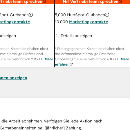
rtriebsteam sprechen
Mit Vertriebsteam sprechen
pot-Guthaben
5,000
HubSpot-Guthaben
ketingkontakte
10.000
Marketingkontakte
 anzeigen
Details anzeigen
benen Kosten beinhalten nicht
* Die angegebenen Kosten beinhalten nicht
iche einmalige Professional-
das erforderliche einmalige Enterprise-
ür eine Gebühr von
2.930 €
.
Mehr
Onboarding für eine Gebühr von
6.830 €
.
Mehr
erfahren
onen anzeigen
die Arbeit abnehmen. Verfolgen Sie jede Aktion nach,
Guthabeneinheiten bei [jährlicher] Zahlung.