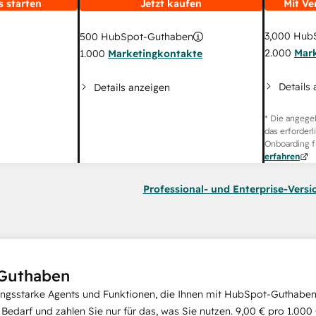
s starten
Jetzt kaufen
Mit Ve
3,000
HubS
500
HubSpot-Guthaben
2.000
Mar
1.000
Marketingkontakte
Details
Details anzeigen
* Die angege
das erforderl
Onboarding f
erfahren
Professional- und Enterprise-Versi
Guthaben
ungsstarke Agents und Funktionen, die Ihnen mit HubSpot-Guthaben 
i Bedarf und zahlen Sie nur für das, was Sie nutzen.
9,00 €
pro
1.000