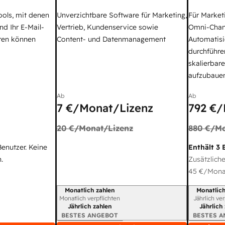
ools, mit denen
Unverzichtbare Software für Marketing,
Für Market
nd Ihr E-Mail-
Vertrieb, Kundenservice sowie
Omni-Chan
ren können
Content- und Datenmanagement
Automatisi
durchführe
skalierbar
aufzubaue
Ab
Ab
7 €
/Monat/Lizenz
792 €
/
20 €
/Monat/Lizenz
880 €
/Mo
Benutzer. Keine
Enthält 3 
.
Zusätzliche
45 €
/Monat
Monatlich zahlen
Monatlich
Abrechnungszeitraum
Abrechnun
Monatlich verpflichten
Jährlich ve
Jährlich zahlen
Jährlich
BESTES ANGEBOT
BESTES 