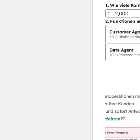
1.
Wie viele Kon
0 - 2,000
2.
Funktionen a
Customer Age
50
Guthabeneinhei
Data Agent
10
Guthabeneinhei
KI-Agents
Data Agent
 Antworten
Skalieren Sie Ihrer Datenoperationen mit ei
 Ihr Team
KI-gestützten Agent, der Ihre Kunden
on
recherchiert, analysiert und sofort Antworten
ehr
über sie liefert.
Mehr erfahren