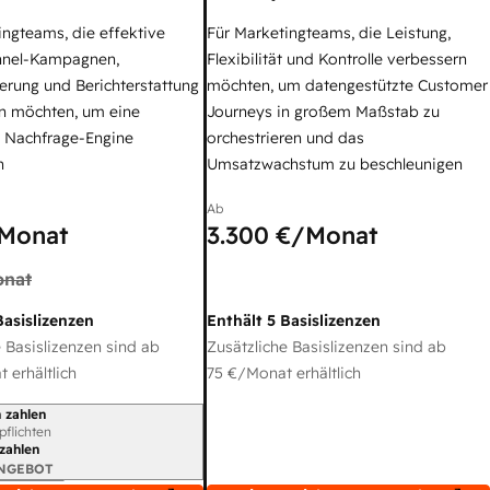
ingteams, die effektive
Für Marketingteams, die Leistung,
nel-Kampagnen,
Flexibilität und Kontrolle verbessern
erung und Berichterstattung
möchten, um datengestützte Customer
n möchten, um eine
Journeys in großem Maßstab zu
e Nachfrage-Engine
orchestrieren und das
n
Umsatzwachstum zu beschleunigen
Ab
Monat
3.300 €
/Monat
nat
Basislizenzen
Enthält 5 Basislizenzen
 Basislizenzen sind ab
Zusätzliche Basislizenzen sind ab
 erhältlich
75 €
/Monat erhältlich
 zahlen
gszeitraum
rpflichten
 zahlen
ANGEBOT