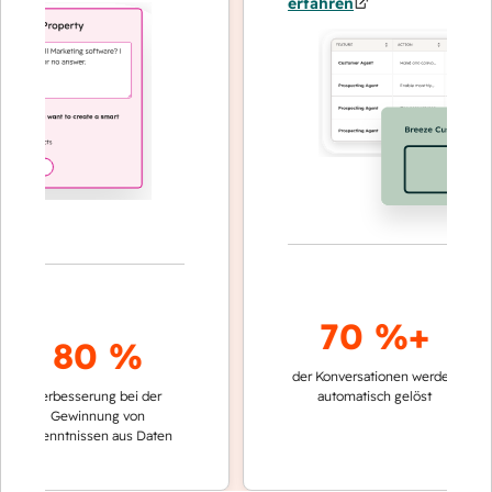
erfahren
70 %+
80 %
der Konversationen werden
schneller
Verbesserung bei der
automatisch gelöst
Verglei
Gewinnung von
keinen 
rkenntnissen aus Daten