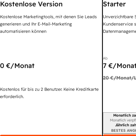
Kostenlose Version
Starter
Kostenlose Marketingtools, mit denen Sie Leads
Unverzichtbare S
generieren und Ihr E-Mail-Marketing
Kundenservice 
automatisieren können
Datenmanagem
Ab
0 €
/Monat
7 €
/Monat
20 €
/Monat/L
Kostenlos für bis zu 2 Benutzer. Keine Kreditkarte
erforderlich.
Monatlich za
Abrechnungszei
Monatlich verpf
Jährlich za
BESTES ANG