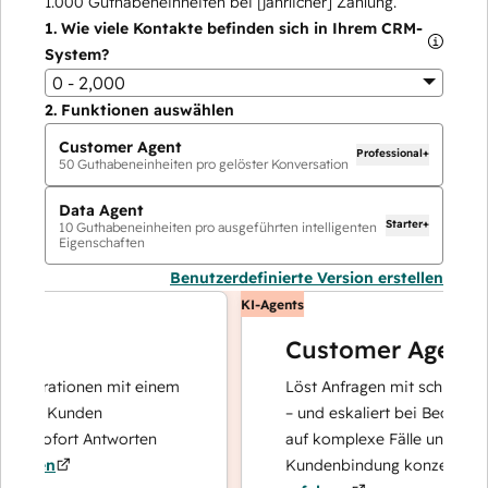
1.000
Guthabeneinheiten bei [jährlicher] Zahlung.
1.
Wie viele Kontakte befinden sich in Ihrem CRM-
System?
0 - 2,000
2.
Funktionen auswählen
Customer Agent
Professional+
50
Guthabeneinheiten pro gelöster Konversation
Data Agent
Starter+
10
Guthabeneinheiten pro ausgeführten intelligenten
Eigenschaften
Benutzerdefinierte Version erstellen
KI-Agents
Customer Agent
perationen mit einem
Löst Anfragen mit schnellen, prä
hre Kunden
– und eskaliert bei Bedarf, damit
d sofort Antworten
auf komplexe Fälle und den Auf
ren
Kundenbindung konzentrieren k