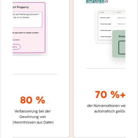
erfahren
70 %+
80 %
der Konversationen werden
schn
Verbesserung bei der
automatisch gelöst
Ver
Gewinnung von
kei
Erkenntnissen aus Daten