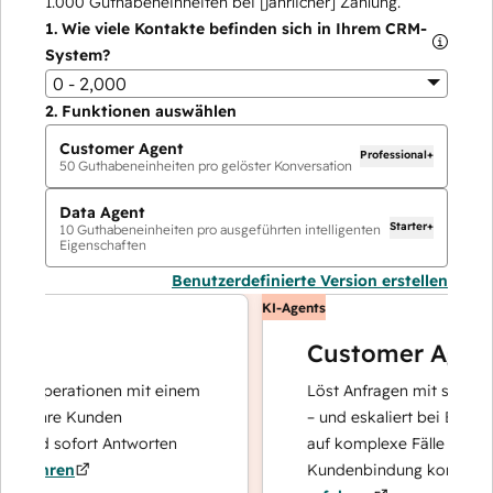
1.000
Guthabeneinheiten bei [jährlicher] Zahlung.
1.
Wie viele Kontakte befinden sich in Ihrem CRM-
System?
0 - 2,000
2.
Funktionen auswählen
Customer Agent
Professional+
50
Guthabeneinheiten pro gelöster Konversation
Data Agent
Starter+
10
Guthabeneinheiten pro ausgeführten intelligenten
Eigenschaften
Benutzerdefinierte Version erstellen
KI-Agents
Customer Agent
tenoperationen mit einem
Löst Anfragen mit schnellen,
r Ihre Kunden
– und eskaliert bei Bedarf, d
 und sofort Antworten
auf komplexe Fälle und den 
fahren
Kundenbindung konzentriere