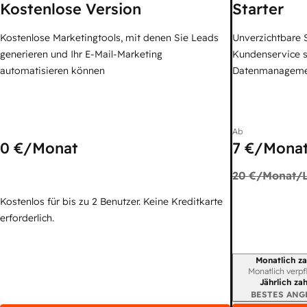
Kostenlose Version
Starter
Kostenlose Marketingtools, mit denen Sie Leads
Unverzichtbare S
generieren und Ihr E-Mail-Marketing
Kundenservice 
automatisieren können
Datenmanagem
Ab
0 €
/Monat
7 €
/Monat
20 €
/Monat/L
Kostenlos für bis zu 2 Benutzer. Keine Kreditkarte
erforderlich.
Monatlich za
Abrechnungszei
Monatlich verpf
Jährlich za
BESTES ANG