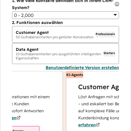
1.
Wie viele Kontakte befinden sich in Ihrem CRM-
System?
0 - 2,000
2.
Funktionen auswählen
Customer Agent
Professional+
50
Guthabeneinheiten pro gelöster Konversation
Data Agent
Starter+
10
Guthabeneinheiten pro ausgeführten intelligenten
Eigenschaften
Benutzerdefinierte Version erstellen
KI-Agents
Customer Agent
operationen mit einem
Löst Anfragen mit schnellen, pr
Ihre Kunden
– und eskaliert bei Bedarf, dami
nd sofort Antworten
auf komplexe Fälle und den Au
hren
Kundenbindung konzentrieren 
erfahren