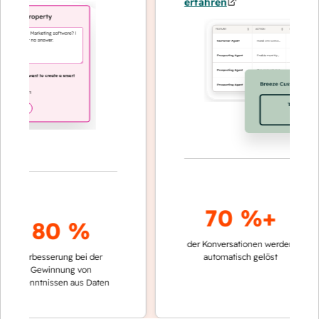
erfahren
70 %+
3
80 %
der Konversationen werden
schneller
Verbesserung bei der
automatisch gelöst
Vergleic
Gewinnung von
keinen 
kenntnissen aus Daten