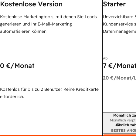
Kostenlose Version
Starter
Kostenlose Marketingtools, mit denen Sie Leads
Unverzichtbare S
generieren und Ihr E-Mail-Marketing
Kundenservice 
automatisieren können
Datenmanagem
Ab
0 €
/Monat
7 €
/Monat
20 €
/Monat/L
Kostenlos für bis zu 2 Benutzer. Keine Kreditkarte
erforderlich.
Monatlich za
Abrechnungszei
Monatlich verpf
Jährlich za
BESTES ANG