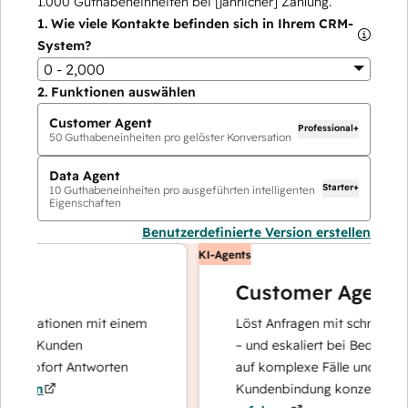
1.000
Guthabeneinheiten bei [jährlicher] Zahlung.
1.
Wie viele Kontakte befinden sich in Ihrem CRM-
System?
0 - 2,000
2.
Funktionen auswählen
Customer Agent
Professional+
50
Guthabeneinheiten pro gelöster Konversation
Data Agent
Starter+
10
Guthabeneinheiten pro ausgeführten intelligenten
Eigenschaften
Benutzerdefinierte Version erstellen
KI-Agents
Customer Agent
erationen mit einem
Löst Anfragen mit schnellen, prä
re Kunden
– und eskaliert bei Bedarf, damit
 sofort Antworten
auf komplexe Fälle und den Aufb
ren
Kundenbindung konzentrieren ka