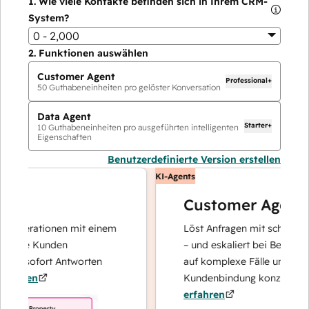
1.
Wie viele Kontakte befinden sich in Ihrem CRM-
System?
0 - 2,000
2.
Funktionen auswählen
Customer Agent
Professional+
50
Guthabeneinheiten pro gelöster Konversation
Data Agent
Starter+
10
Guthabeneinheiten pro ausgeführten intelligenten
Eigenschaften
Benutzerdefinierte Version erstellen
KI-Agents
Customer Agent
perationen mit einem
Löst Anfragen mit schnellen, pr
hre Kunden
– und eskaliert bei Bedarf, damit
d sofort Antworten
auf komplexe Fälle und den Auf
ren
Kundenbindung konzentrieren k
erfahren