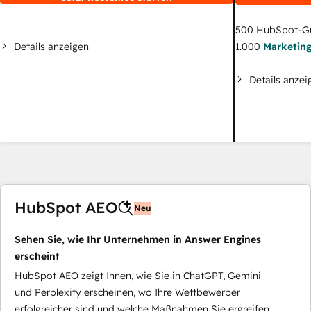
500
HubSpot-G
Details anzeigen
1.000
Marketin
Details anzei
HubSpot AEO
Neu
Sehen Sie, wie Ihr Unternehmen in Answer Engines
erscheint
HubSpot AEO zeigt Ihnen, wie Sie in ChatGPT, Gemini
und Perplexity erscheinen, wo Ihre Wettbewerber
erfolgreicher sind und welche Maßnahmen Sie ergreifen