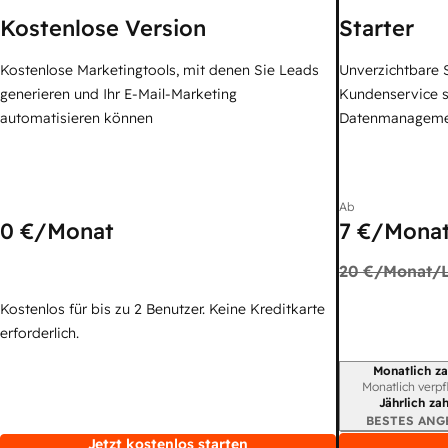
Kostenlose Version
Starter
Kostenlose Marketingtools, mit denen Sie Leads
Unverzichtbare S
generieren und Ihr E-Mail-Marketing
Kundenservice 
automatisieren können
Datenmanagem
Ab
0 €
/Monat
7 €
/Monat
20 €
/Monat/L
Kostenlos für bis zu 2 Benutzer. Keine Kreditkarte
erforderlich.
Monatlich za
Abrechnungszei
Monatlich verpf
Jährlich za
BESTES ANG
Jetzt kostenlos starten