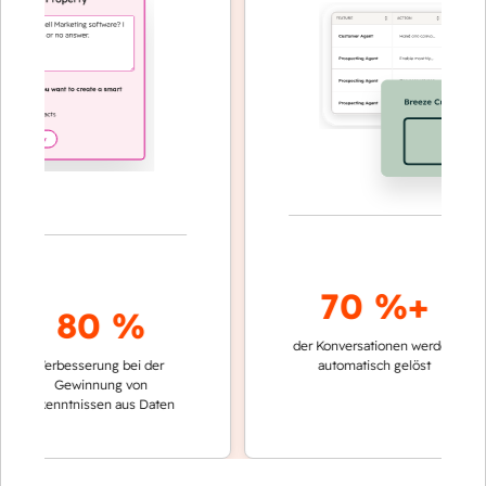
70 %+
80 %
der Konversationen werden
schnelle
Verbesserung bei der
automatisch gelöst
Verglei
Gewinnung von
keinen
rkenntnissen aus Daten