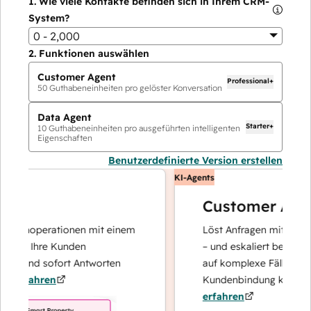
1.
Wie viele Kontakte befinden sich in Ihrem CRM-
System?
0 - 2,000
2.
Funktionen auswählen
Customer Agent
Professional+
50
Guthabeneinheiten pro gelöster Konversation
Data Agent
Starter+
10
Guthabeneinheiten pro ausgeführten intelligenten
Eigenschaften
Benutzerdefinierte Version erstellen
KI-Agents
Customer Agent
tenoperationen mit einem
Löst Anfragen mit schnellen
er Ihre Kunden
– und eskaliert bei Bedarf, 
t und sofort Antworten
auf komplexe Fälle und den
rfahren
Kundenbindung konzentrier
erfahren