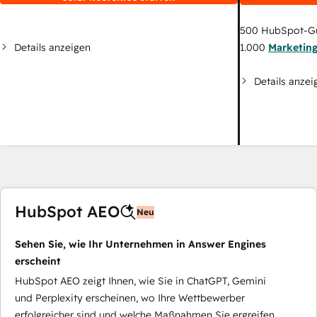
500
HubSpot-G
Details anzeigen
1.000
Marketin
Details anzei
HubSpot AEO
Neu
Sehen Sie, wie Ihr Unternehmen in Answer Engines
erscheint
HubSpot AEO zeigt Ihnen, wie Sie in ChatGPT, Gemini
und Perplexity erscheinen, wo Ihre Wettbewerber
erfolgreicher sind und welche Maßnahmen Sie ergreifen