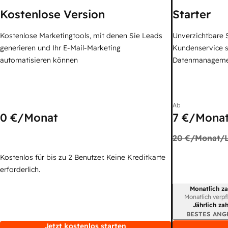
Kostenlose Version
Starter
Kostenlose Marketingtools, mit denen Sie Leads
Unverzichtbare S
generieren und Ihr E-Mail-Marketing
Kundenservice 
automatisieren können
Datenmanagem
Ab
0 €
/Monat
7 €
/Monat
20 €
/Monat/L
Kostenlos für bis zu 2 Benutzer. Keine Kreditkarte
erforderlich.
Monatlich za
Abrechnungszei
Monatlich verpf
Jährlich za
BESTES ANG
Jetzt kostenlos starten