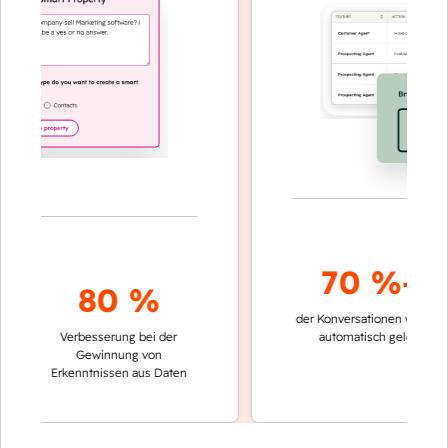
70 %+
80 %
der Konversationen werden
sch
Verbesserung bei der
automatisch gelöst
Ve
Gewinnung von
ke
Erkenntnissen aus Daten