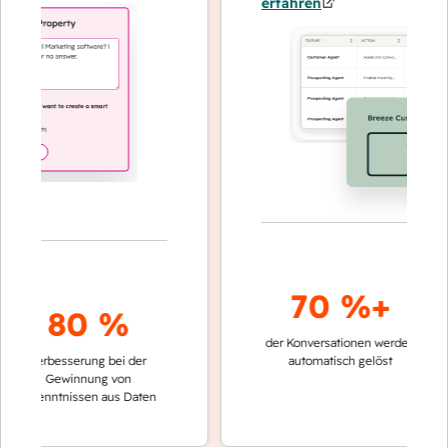
erfahren
70 %+
80 %
der Konversationen werden
schneller
Verbesserung bei der
automatisch gelöst
Verglei
Gewinnung von
keinen 
rkenntnissen aus Daten