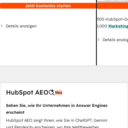
Jetzt kostenlos starten
500
HubSpot-G
Details anzeigen
1.000
Marketin
Details anzei
HubSpot AEO
Neu
Sehen Sie, wie Ihr Unternehmen in Answer Engines
erscheint
HubSpot AEO zeigt Ihnen, wie Sie in ChatGPT, Gemini
und Perplexity erscheinen, wo Ihre Wettbewerber