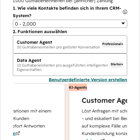
1.000
Guthabeneinheiten bei [jährlicher] Zahlung.
1.
Wie viele Kontakte befinden sich in Ihrem CRM-
System?
0 - 2,000
2.
Funktionen auswählen
Customer Agent
Professional+
50
Guthabeneinheiten pro gelöster Konversation
Data Agent
Starter+
10
Guthabeneinheiten pro ausgeführten intelligenten
Eigenschaften
Benutzerdefinierte Version erstellen
KI-Agents
Customer Agent
perationen mit einem
Löst Anfragen mit schnellen, prä
hre Kunden
– und eskaliert bei Bedarf, damit
d sofort Antworten
auf komplexe Fälle und den Auf
ren
Kundenbindung konzentrieren k