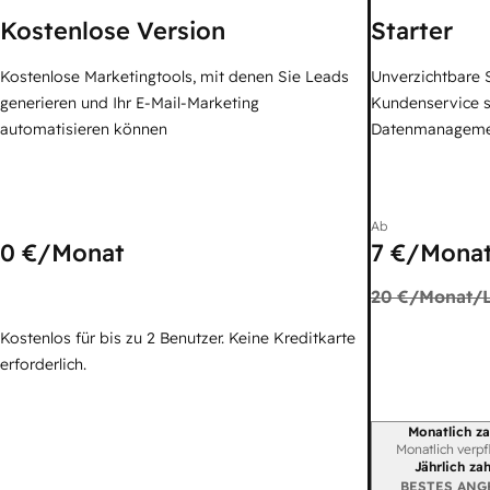
Kostenlose Version
Starter
Kostenlose Marketingtools, mit denen Sie Leads
Unverzichtbare S
generieren und Ihr E-Mail-Marketing
Kundenservice 
automatisieren können
Datenmanagem
Ab
0 €
/Monat
7 €
/Monat
20 €
/Monat/L
Kostenlos für bis zu 2 Benutzer. Keine Kreditkarte
erforderlich.
Monatlich za
Abrechnungszei
Monatlich verpf
Jährlich za
BESTES ANG