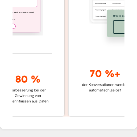
70 %+
80 %
der Konversationen werden
schnelle
Verbesserung bei der
automatisch gelöst
Verglei
Gewinnung von
keinen
rkenntnissen aus Daten