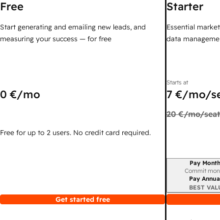
Free
Starter
Start generating and emailing new leads, and
Essential marketi
measuring your success — for free
data managemen
Starts at
0 €
/mo
7 €
/mo/s
20 €
/mo/seat
Free for up to 2 users. No credit card required.
Pay Month
Billing period
Commit mon
Pay Annua
BEST VAL
Get started free