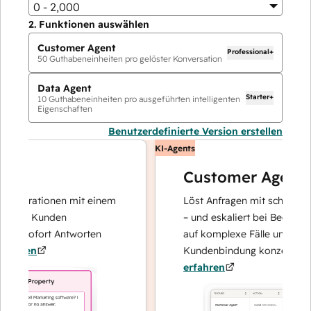
0 - 2,000
2.
Funktionen auswählen
Customer Agent
Professional+
50
Guthabeneinheiten pro gelöster Konversation
Data Agent
Starter+
10
Guthabeneinheiten pro ausgeführten intelligenten
Eigenschaften
Benutzerdefinierte Version erstellen
KI-Agents
Customer Agent
perationen mit einem
Löst Anfragen mit schnellen, pr
hre Kunden
– und eskaliert bei Bedarf, dami
d sofort Antworten
auf komplexe Fälle und den Auf
ren
Kundenbindung konzentrieren k
erfahren