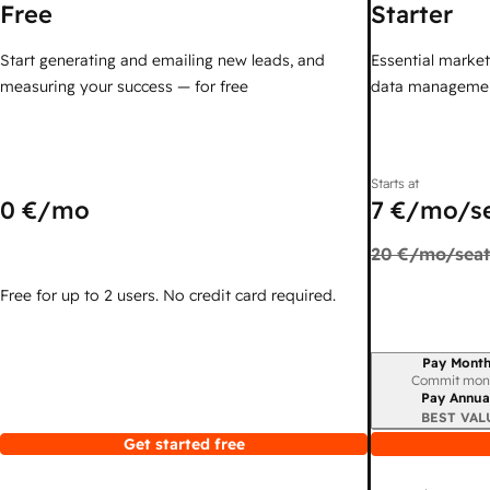
Free
Starter
Start generating and emailing new leads, and
Essential marketi
measuring your success — for free
data managemen
Starts at
0 €
/mo
7 €
/mo/s
20 €
/mo/seat
Free for up to 2 users. No credit card required.
Pay Month
Billing period
Commit mon
Pay Annua
BEST VAL
Get started free