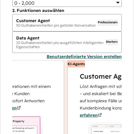
0 - 2,000
2.
Funktionen auswählen
Customer Agent
Professional+
50
Guthabeneinheiten pro gelöster Konversation
Data Agent
Starter+
10
Guthabeneinheiten pro ausgeführten intelligenten
Eigenschaften
Benutzerdefinierte Version erstellen
KI-Agents
Customer Agent
operationen mit einem
Löst Anfragen mit schnellen, pr
hre Kunden
– und eskaliert bei Bedarf, dami
nd sofort Antworten
auf komplexe Fälle und den Au
hren
Kundenbindung konzentrieren 
erfahren