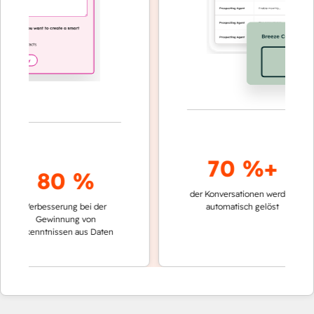
70 %+
80 %
der Konversationen werden
schnelle
Verbesserung bei der
automatisch gelöst
Vergle
Gewinnung von
keinen
Erkenntnissen aus Daten