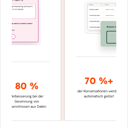
70 %+
80 %
der Konversationen werden
schnelle
Verbesserung bei der
automatisch gelöst
Vergle
Gewinnung von
keinen
rkenntnissen aus Daten