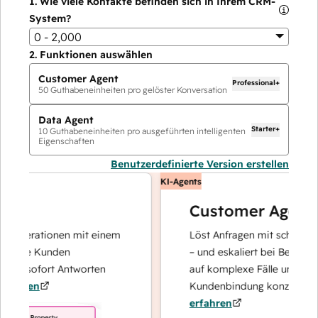
1.
Wie viele Kontakte befinden sich in Ihrem CRM-
System?
0 - 2,000
2.
Funktionen auswählen
Customer Agent
Professional+
50
Guthabeneinheiten pro gelöster Konversation
Data Agent
Starter+
10
Guthabeneinheiten pro ausgeführten intelligenten
Eigenschaften
Benutzerdefinierte Version erstellen
KI-Agents
Customer Agent
operationen mit einem
Löst Anfragen mit schnellen, pr
hre Kunden
– und eskaliert bei Bedarf, dami
d sofort Antworten
auf komplexe Fälle und den Au
hren
Kundenbindung konzentrieren 
erfahren