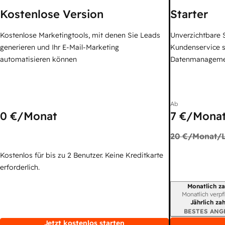
Kostenlose Version
Starter
Kostenlose Marketingtools, mit denen Sie Leads
Unverzichtbare S
generieren und Ihr E-Mail-Marketing
Kundenservice 
automatisieren können
Datenmanagem
Ab
0 €
/Monat
7 €
/Monat
20 €
/Monat/L
Kostenlos für bis zu 2 Benutzer. Keine Kreditkarte
erforderlich.
Monatlich za
Abrechnungszei
Monatlich verpf
Jährlich za
BESTES ANG
Jetzt kostenlos starten