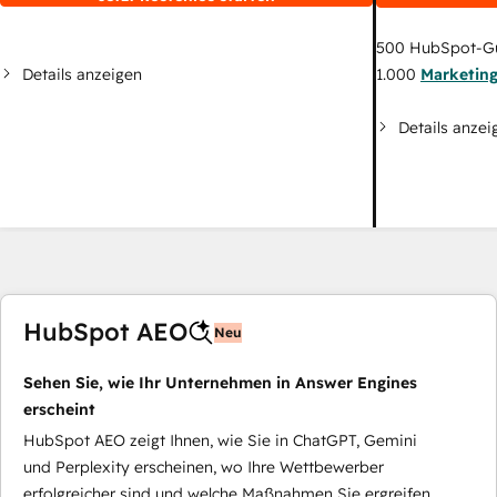
500
HubSpot-G
Details anzeigen
1.000
Marketin
Details anzei
HubSpot AEO
Neu
Sehen Sie, wie Ihr Unternehmen in Answer Engines
erscheint
HubSpot AEO zeigt Ihnen, wie Sie in ChatGPT, Gemini
und Perplexity erscheinen, wo Ihre Wettbewerber
erfolgreicher sind und welche Maßnahmen Sie ergreifen