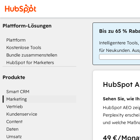
Plattform-Lösungen
Bis zu 65 % Raba
Plattform
Intelligentere Tools
Kostenlose Tools
für Neukunden. Ausg
Bundle zusammenstellen
HubSpot for Marketers
Produkte
HubSpot 
Smart CRM
Sehen Sie, wie I
Marketing
Vertrieb
HubSpot AEO zeigt
Kundenservice
Perplexity ersche
Content
und welche Maßna
Daten
49 €
/Mona
Umsatz