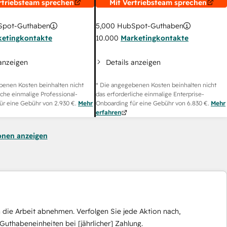
rtriebsteam sprechen
Mit Vertriebsteam sprechen
pot-Guthaben
5,000
HubSpot-Guthaben
ketingkontakte
10.000
Marketingkontakte
 anzeigen
Details anzeigen
benen Kosten beinhalten nicht
* Die angegebenen Kosten beinhalten nicht
iche einmalige Professional-
das erforderliche einmalige Enterprise-
ür eine Gebühr von
2.930 €
.
Mehr
Onboarding für eine Gebühr von
6.830 €
.
Mehr
erfahren
onen anzeigen
die Arbeit abnehmen. Verfolgen Sie jede Aktion nach,
Guthabeneinheiten bei [jährlicher] Zahlung.