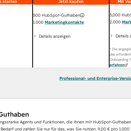
s starten
Jetzt kaufen
Mit Ve
3,000
HubS
500
HubSpot-Guthaben
2.000
Mar
1.000
Marketingkontakte
Details
Details anzeigen
* Die angege
das erforderl
Onboarding f
erfahren
Professional- und Enterprise-Versi
Guthaben
ungsstarke Agents und Funktionen, die Ihnen mit HubSpot-Guthaben 
i Bedarf und zahlen Sie nur für das, was Sie nutzen.
9,00 €
pro
1.000