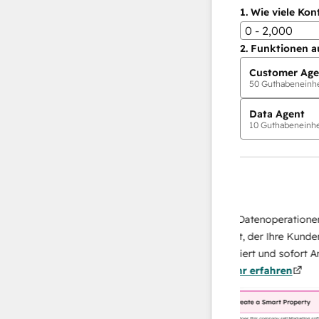
1.
Wie viele Kon
0 - 2,000
2.
Funktionen a
Customer Age
50
Guthabeneinhei
Data Agent
10
Guthabeneinhei
KI-Agents
Data Agent
isen Antworten
Skalieren Sie Ihrer Datenoperationen mit
sich Ihr Team
KI-gestützten Agent, der Ihre Kunden
u von
recherchiert, analysiert und sofort Antwor
nn.
Mehr
über sie liefert.
Mehr erfahren