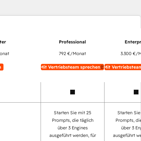
onat
792 €
/Monat
3.300 €
/M
n
Mit Vertriebsteam sprechen
Mit Vertriebstea
Starten Sie mit 25
Starten Sie
Prompts, die täglich
Prompts, die
über 3 Engines
über 3 En
ausgeführt werden, für
ausgeführt we