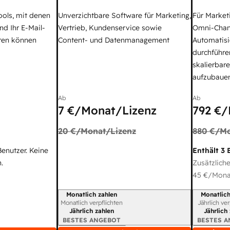
ools, mit denen
Unverzichtbare Software für Marketing,
Für Market
nd Ihr E-Mail-
Vertrieb, Kundenservice sowie
Omni-Chan
ren können
Content- und Datenmanagement
Automatisi
durchführe
skalierbar
aufzubaue
Ab
Ab
7 €
/Monat/Lizenz
792 €
/
20 €
/Monat/Lizenz
880 €
/Mo
Benutzer. Keine
Enthält 3 
.
Zusätzliche
45 €
/Monat
Monatlich zahlen
Monatlich
Abrechnungszeitraum
Abrechnun
Monatlich verpflichten
Jährlich ve
Jährlich zahlen
Jährlich
BESTES ANGEBOT
BESTES 