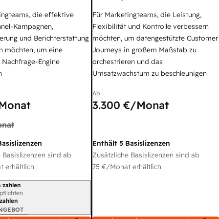
ingteams, die effektive
Für Marketingteams, die Leistung,
nel-Kampagnen,
Flexibilität und Kontrolle verbessern
erung und Berichterstattung
möchten, um datengestützte Customer
n möchten, um eine
Journeys in großem Maßstab zu
e Nachfrage-Engine
orchestrieren und das
n
Umsatzwachstum zu beschleunigen
Ab
Monat
3.300 €
/Monat
nat
Basislizenzen
Enthält 5 Basislizenzen
 Basislizenzen sind ab
Zusätzliche Basislizenzen sind ab
 erhältlich
75 €
/Monat erhältlich
 zahlen
gszeitraum
rpflichten
 zahlen
ANGEBOT