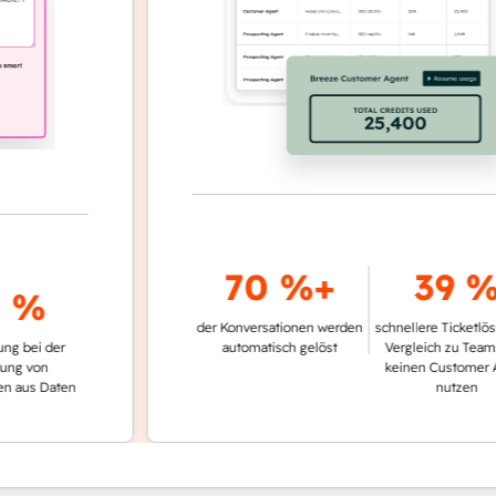
70 %+
39 %
%
der Konversationen werden
schnellere Ticketlösung i
 der
automatisch gelöst
Vergleich zu Teams, die
n
keinen Customer Agent
 Daten
nutzen