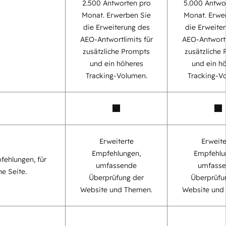
2.500 Antworten pro
5.000 Antwo
Monat. Erwerben Sie
Monat. Erwe
die Erweiterung des
die Erweite
AEO-Antwortlimits für
AEO-Antwortl
zusätzliche Prompts
zusätzliche
und ein höheres
und ein h
Tracking-Volumen.
Tracking-V
Erweiterte
Erweite
Empfehlungen,
Empfehlu
fehlungen, für
umfassende
umfass
ne Seite.
Überprüfung der
Überprüfu
Website und Themen.
Website und