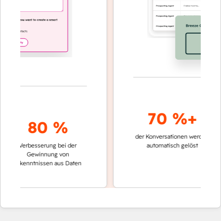
70 %+
80 %
der Konversationen werden
schnell
Verbesserung bei der
automatisch gelöst
Vergle
Gewinnung von
keine
Erkenntnissen aus Daten