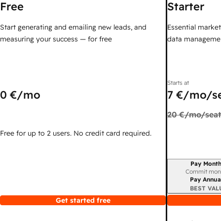
Free
Starter
Start generating and emailing new leads, and
Essential marketi
measuring your success — for free
data managemen
Starts at
0 €
/mo
7 €
/mo/s
20 €
/mo/seat
Free for up to 2 users. No credit card required.
Pay Month
Billing period
Commit mon
Pay Annua
BEST VAL
Get started free