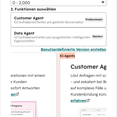
0 - 2,000
2.
Funktionen auswählen
Customer Agent
Professional+
50
Guthabeneinheiten pro gelöster Konversation
Data Agent
Starter+
10
Guthabeneinheiten pro ausgeführten intelligenten
Eigenschaften
Benutzerdefinierte Version erstellen
KI-Agents
Customer Agent
operationen mit einem
Löst Anfragen mit schnellen, p
Ihre Kunden
– und eskaliert bei Bedarf, dami
nd sofort Antworten
auf komplexe Fälle und den Au
hren
Kundenbindung konzentrieren 
erfahren