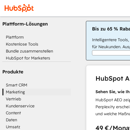
Plattform-Lösungen
Bis zu 65 % Raba
Plattform
Intelligentere Tools
Kostenlose Tools
für Neukunden. Ausg
Bundle zusammenstellen
HubSpot for Marketers
Produkte
HubSpot 
Smart CRM
Sehen Sie, wie I
Marketing
Vertrieb
HubSpot AEO zeigt
Kundenservice
Perplexity ersche
Content
und welche Maßna
Daten
49 €
/Mona
Umsatz