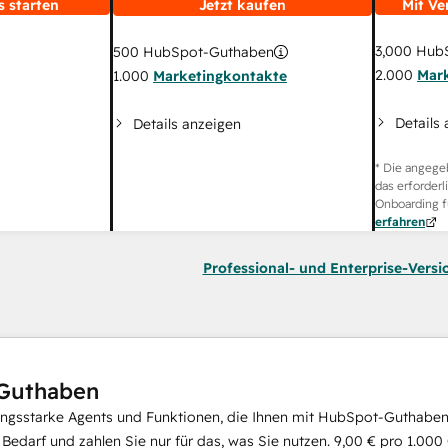
s starten
Jetzt kaufen
Mit Ve
3,000
HubS
500
HubSpot-Guthaben
2.000
Mar
1.000
Marketingkontakte
Details
Details anzeigen
* Die angege
das erforderl
Onboarding f
erfahren
Professional- und Enterprise-Versi
Guthaben
ungsstarke Agents und Funktionen, die Ihnen mit HubSpot-Guthaben 
i Bedarf und zahlen Sie nur für das, was Sie nutzen.
9,00 €
pro
1.000