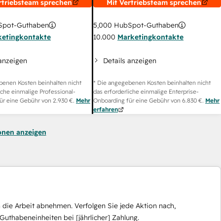
rtriebsteam sprechen
Mit Vertriebsteam sprechen
pot-Guthaben
5,000
HubSpot-Guthaben
ketingkontakte
10.000
Marketingkontakte
 anzeigen
Details anzeigen
benen Kosten beinhalten nicht
* Die angegebenen Kosten beinhalten nicht
iche einmalige Professional-
das erforderliche einmalige Enterprise-
ür eine Gebühr von
2.930 €
.
Mehr
Onboarding für eine Gebühr von
6.830 €
.
Mehr
erfahren
onen anzeigen
die Arbeit abnehmen. Verfolgen Sie jede Aktion nach,
Guthabeneinheiten bei [jährlicher] Zahlung.