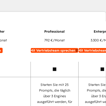
onat
792 €
/Monat
3.300 €
/M
n
Mit Vertriebsteam sprechen
Mit Vertriebstea
Starten Sie mit 25
Starten Sie
Prompts, die täglich
Prompts, die
über 3 Engines
über 3 En
ausgeführt werden, für
ausgeführt we