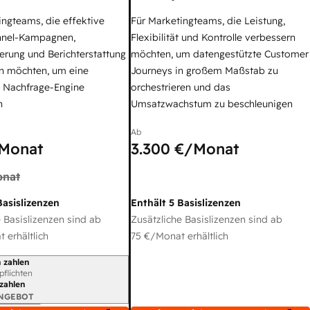
ingteams, die effektive
Für Marketingteams, die Leistung,
nel-Kampagnen,
Flexibilität und Kontrolle verbessern
erung und Berichterstattung
möchten, um datengestützte Customer
n möchten, um eine
Journeys in großem Maßstab zu
e Nachfrage-Engine
orchestrieren und das
n
Umsatzwachstum zu beschleunigen
Ab
Monat
3.300 €
/Monat
nat
Basislizenzen
Enthält 5 Basislizenzen
 Basislizenzen sind ab
Zusätzliche Basislizenzen sind ab
 erhältlich
75 €
/Monat erhältlich
 zahlen
gszeitraum
rpflichten
 zahlen
ANGEBOT