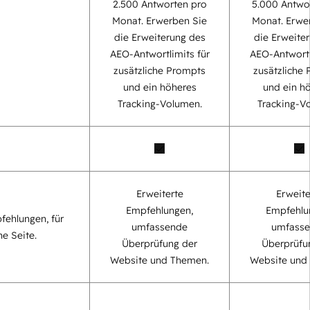
2.500 Antworten pro
5.000 Antwo
Monat. Erwerben Sie
Monat. Erwe
die Erweiterung des
die Erweite
AEO-Antwortlimits für
AEO-Antwortl
zusätzliche Prompts
zusätzliche
und ein höheres
und ein h
Tracking-Volumen.
Tracking-V
Erweiterte
Erweite
Empfehlungen,
Empfehlu
fehlungen, für
umfassende
umfass
ne Seite.
Überprüfung der
Überprüfu
Website und Themen.
Website und