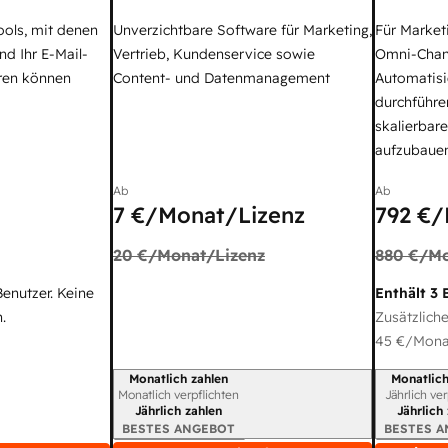
ools, mit denen
Unverzichtbare Software für Marketing,
Für Market
nd Ihr E-Mail-
Vertrieb, Kundenservice sowie
Omni-Chan
ren können
Content- und Datenmanagement
Automatisi
durchführe
skalierbar
aufzubaue
Ab
Ab
7 €
/Monat/Lizenz
792 €
/
20 €
/Monat/Lizenz
880 €
/Mo
Benutzer. Keine
Enthält 3 
.
Zusätzliche
45 €
/Monat
Monatlich zahlen
Monatlich
Abrechnungszeitraum
Abrechnun
Monatlich verpflichten
Jährlich ve
Jährlich zahlen
Jährlich
BESTES ANGEBOT
BESTES 