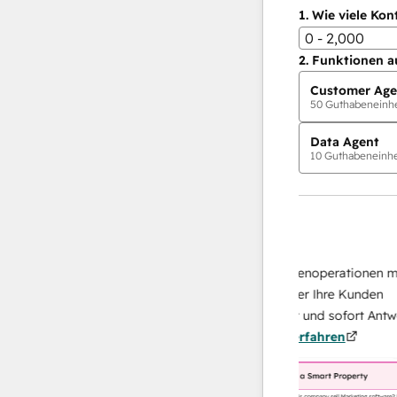
1.
Wie viele Kon
0 - 2,000
2.
Funktionen a
Customer Age
50
Guthabeneinhei
Data Agent
10
Guthabeneinhei
KI-Agents
Data Agent
n Antworten
Skalieren Sie Ihrer Datenoperationen mit ei
 Ihr Team
KI-gestützten Agent, der Ihre Kunden
von
recherchiert, analysiert und sofort Antworten
Mehr
über sie liefert.
Mehr erfahren