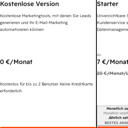
Kostenlose Version
Starter
Kostenlose Marketingtools, mit denen Sie Leads
Unverzichtbare S
generieren und Ihr E-Mail-Marketing
Kundenservice 
automatisieren können
Datenmanagem
Ab
0 €
/Monat
7 €
/Monat
20 €
/Monat/L
Kostenlos für bis zu 2 Benutzer. Keine Kreditkarte
erforderlich.
Monatlich za
Abrechnungszei
Monatlich verpf
Jährlich za
BESTES ANG