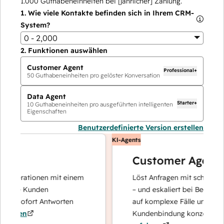
1.000
Guthabeneinheiten bei [jährlicher] Zahlung.
1.
Wie viele Kontakte befinden sich in Ihrem CRM-
System?
0 - 2,000
2.
Funktionen auswählen
Customer Agent
Professional+
50
Guthabeneinheiten pro gelöster Konversation
Data Agent
Starter+
10
Guthabeneinheiten pro ausgeführten intelligenten
Eigenschaften
Benutzerdefinierte Version erstellen
KI-Agents
Customer Agent
operationen mit einem
Löst Anfragen mit schnellen, pr
hre Kunden
– und eskaliert bei Bedarf, dami
d sofort Antworten
auf komplexe Fälle und den Auf
hren
Kundenbindung konzentrieren k