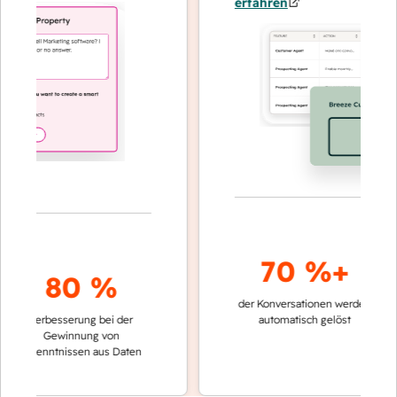
erfahren
70 %+
80 %
der Konversationen werden
schnelle
Verbesserung bei der
automatisch gelöst
Verglei
Gewinnung von
keinen
rkenntnissen aus Daten