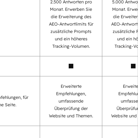
2.500 Antworten pro
5.000 Antwo
Monat. Erwerben Sie
Monat. Erwe
die Erweiterung des
die Erweite
AEO-Antwortlimits für
AEO-Antwortl
zusätzliche Prompts
zusätzliche
und ein höheres
und ein h
Tracking-Volumen.
Tracking-V
Erweiterte
Erweite
Empfehlungen,
Empfehlu
fehlungen, für
umfassende
umfass
ne Seite.
Überprüfung der
Überprüfu
Website und Themen.
Website und