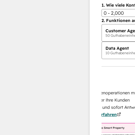
1.
Wie viele Kon
0 - 2,000
2.
Funktionen a
Customer Age
50
Guthabeneinhei
Data Agent
10
Guthabeneinhei
KI-Agents
Data Agent
n Antworten
Skalieren Sie Ihrer Datenoperationen mit ei
 Ihr Team
KI-gestützten Agent, der Ihre Kunden
von
recherchiert, analysiert und sofort Antworten
Mehr
über sie liefert.
Mehr erfahren