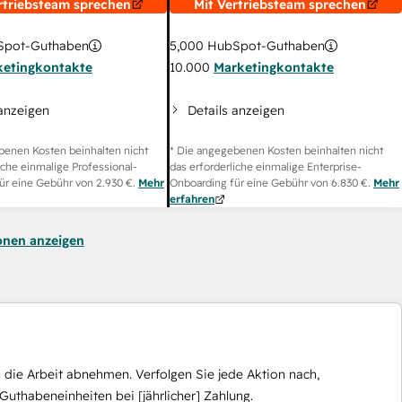
rtriebsteam sprechen
Mit Vertriebsteam sprechen
pot-Guthaben
5,000
HubSpot-Guthaben
ketingkontakte
10.000
Marketingkontakte
 anzeigen
Details anzeigen
benen Kosten beinhalten nicht
* Die angegebenen Kosten beinhalten nicht
iche einmalige Professional-
das erforderliche einmalige Enterprise-
ür eine Gebühr von
2.930 €
.
Mehr
Onboarding für eine Gebühr von
6.830 €
.
Mehr
erfahren
onen anzeigen
die Arbeit abnehmen. Verfolgen Sie jede Aktion nach,
Guthabeneinheiten bei [jährlicher] Zahlung.