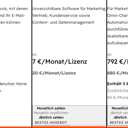
ools, mit denen
Unverzichtbare Software für Marketing,
Für Market
nd Ihr E-Mail-
Vertrieb, Kundenservice sowie
Omni-Chan
ren können
Content- und Datenmanagement
Automatisi
durchführe
skalierbar
aufzubaue
Ab
Ab
7 €
/Monat/Lizenz
792 €
/
20 €
/Monat/Lizenz
880 €
/Mo
Benutzer. Keine
Enthält 3 
.
Zusätzliche
45 €
/Monat
Monatlich zahlen
Monatlich
Abrechnungszeitraum
Abrechnun
Monatlich verpflichten
Jährlich ve
Jährlich zahlen
Jährlich
BESTES ANGEBOT
BESTES 