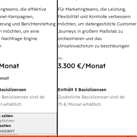
ingteams, die effektive
Für Marketingteams, die Leistung,
nel-Kampagnen,
Flexibilität und Kontrolle verbessern
erung und Berichterstattung
möchten, um datengestützte Customer
n möchten, um eine
Journeys in großem Maßstab zu
e Nachfrage-Engine
orchestrieren und das
n
Umsatzwachstum zu beschleunigen
Ab
Monat
3.300 €
/Monat
nat
Basislizenzen
Enthält 5 Basislizenzen
 Basislizenzen sind ab
Zusätzliche Basislizenzen sind ab
 erhältlich
75 €
/Monat erhältlich
 zahlen
gszeitraum
rpflichten
 zahlen
ANGEBOT