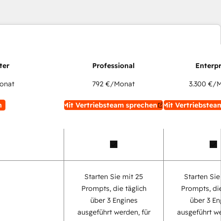
onat
792 €
/Monat
3.300 €
/M
n
Mit Vertriebsteam sprechen
Mit Vertriebstea
Starten Sie mit 25
Starten Sie
Prompts, die täglich
Prompts, die
über 3 Engines
über 3 En
ausgeführt werden, für
ausgeführt we