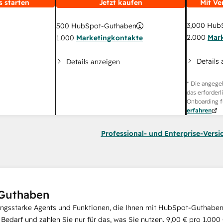
s starten
Jetzt kaufen
Mit Ve
3,000
HubS
500
HubSpot-Guthaben
2.000
Mar
1.000
Marketingkontakte
Details
Details anzeigen
* Die angege
das erforderl
Onboarding f
erfahren
Professional- und Enterprise-Versi
Guthaben
ungsstarke Agents und Funktionen, die Ihnen mit HubSpot-Guthaben 
i Bedarf und zahlen Sie nur für das, was Sie nutzen.
9,00 €
pro
1.000