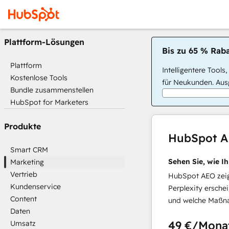
Plattform-Lösungen
Bis zu 65 % Raba
Plattform
Intelligentere Tools
Kostenlose Tools
für Neukunden. Ausg
Bundle zusammenstellen
HubSpot for Marketers
Produkte
HubSpot 
Smart CRM
Sehen Sie, wie I
Marketing
Vertrieb
HubSpot AEO zeigt
Kundenservice
Perplexity ersche
Content
und welche Maßna
Daten
49 €
/Mona
Umsatz