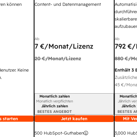
ren können
Content- und Datenmanagement
Automatisi
durchführe
skalierbar
aufzubaue
Ab
Ab
7 €
/Monat/Lizenz
792 €
/
20 €
/Monat/Lizenz
880 €
/Mo
Benutzer. Keine
Enthält 3 
.
Zusätzliche
45 €
/Monat
Monatlich zahlen
Monatlich
Abrechnungszeitraum
Abrechnun
Monatlich verpflichten
Jährlich ve
Jährlich zahlen
Jährlich
BESTES ANGEBOT
BESTES 
s starten
Jetzt kaufen
Mit Ve
3,000
HubS
500
HubSpot-Guthaben