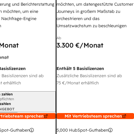
erung und Berichterstattung
möchten, um datengestützte Customer
n möchten, um eine
Journeys in großem Maßstab zu
e Nachfrage-Engine
orchestrieren und das
n
Umsatzwachstum zu beschleunigen
Ab
Monat
3.300 €
/Monat
nat
Basislizenzen
Enthält 5 Basislizenzen
 Basislizenzen sind ab
Zusätzliche Basislizenzen sind ab
 erhältlich
75 €
/Monat erhältlich
 zahlen
gszeitraum
rpflichten
 zahlen
ANGEBOT
rtriebsteam sprechen
Mit Vertriebsteam sprechen
pot-Guthaben
5,000
HubSpot-Guthaben