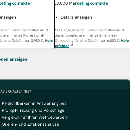
ketingkontakte
10.000
Marketingkontakte
 anzeigen
Details anzeigen
benen Kosten beinhalten nicht
* Die angegebenen Kosten beinhalten nicht
iche einmalige Professional-
das erforderliche einmalige Enterprise-
ür eine Gebühr von
2.930 €
.
Mehr
Onboarding für eine Gebühr von
6.830 €
.
Mehr
erfahren
onen anzeigen
AS ERHALTEN SIE?
KI-Sichtbarkeit in Answer Engines
Prompt-Tracking und Vorschläge
Vergleich mit Ihren Wettbewerbern
Quellen- und Zitationsanalyse