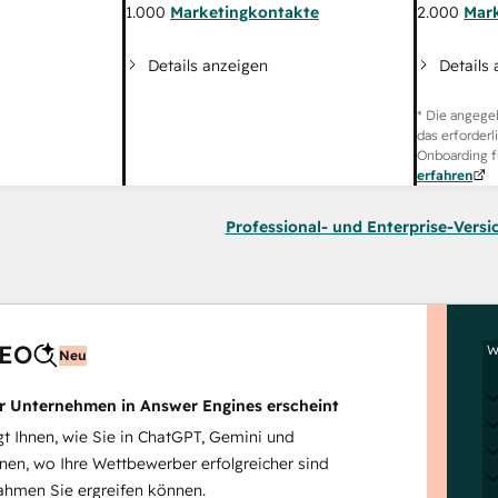
2.000
Mar
1.000
Marketingkontakte
Details
Details anzeigen
* Die angege
das erforderl
Onboarding f
erfahren
Professional- und Enterprise-Versi
AEO
W
Neu
hr Unternehmen in Answer Engines erscheint
 Ihnen, wie Sie in ChatGPT, Gemini und
inen, wo Ihre Wettbewerber erfolgreicher sind
hmen Sie ergreifen können.