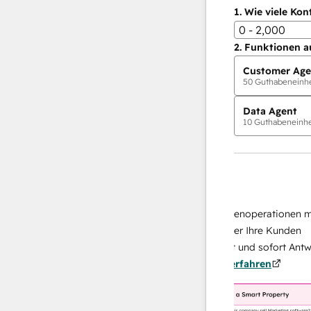
1.
Wie viele Kon
0 - 2,000
2.
Funktionen a
Customer Age
50
Guthabeneinhei
Data Agent
10
Guthabeneinhei
KI-Agents
Data Agent
n Antworten
Skalieren Sie Ihrer Datenoperationen mit e
h Ihr Team
KI-gestützten Agent, der Ihre Kunden
von
recherchiert, analysiert und sofort Antworte
Mehr
über sie liefert.
Mehr erfahren