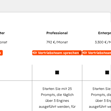
onat
792 €
/Monat
3.300 €
/M
n
Mit Vertriebsteam sprechen
Mit Vertriebstea
Starten Sie mit 25
Starten Sie
Prompts, die täglich
Prompts, die
über 3 Engines
über 3 En
ausgeführt werden, für
ausgeführt we