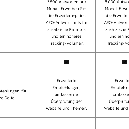
2.500 Antworten pro
5.000 Antwo
Monat. Erwerben Sie
Monat. Erwe
die Erweiterung des
die Erweite
AEO-Antwortlimits für
AEO-Antwortl
zusätzliche Prompts
zusätzliche
und ein höheres
und ein h
Tracking-Volumen.
Tracking-V
Erweiterte
Erweite
Empfehlungen,
Empfehlu
fehlungen, für
umfassende
umfass
ne Seite.
Überprüfung der
Überprüfu
Website und Themen.
Website und