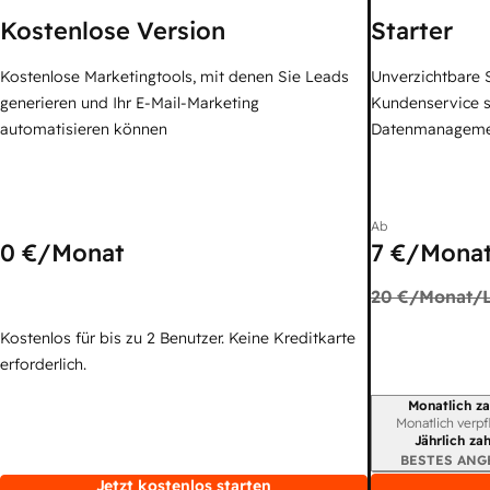
Kostenlose Version
Starter
Kostenlose Marketingtools, mit denen Sie Leads
Unverzichtbare S
generieren und Ihr E-Mail-Marketing
Kundenservice 
automatisieren können
Datenmanagem
Ab
0 €
/Monat
7 €
/Monat
20 €
/Monat/L
Kostenlos für bis zu 2 Benutzer. Keine Kreditkarte
erforderlich.
Monatlich za
Abrechnungszei
Monatlich verpf
Jährlich za
BESTES ANG
Jetzt kostenlos starten