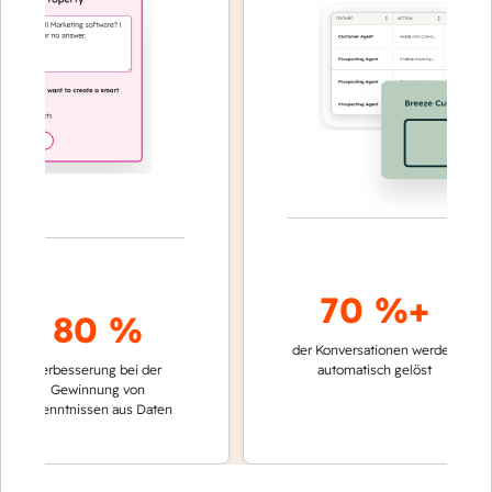
70 %+
80 %
der Konversationen werden
schneller
Verbesserung bei der
automatisch gelöst
Verglei
Gewinnung von
keinen 
rkenntnissen aus Daten