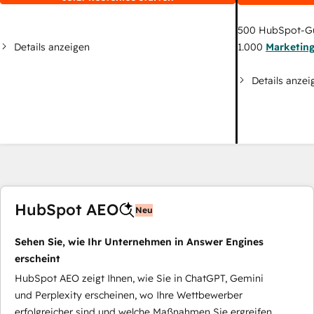
500
HubSpot-G
Details anzeigen
1.000
Marketin
Details anzei
HubSpot AEO
Neu
Sehen Sie, wie Ihr Unternehmen in Answer Engines
erscheint
HubSpot AEO zeigt Ihnen, wie Sie in ChatGPT, Gemini
und Perplexity erscheinen, wo Ihre Wettbewerber
erfolgreicher sind und welche Maßnahmen Sie ergreifen