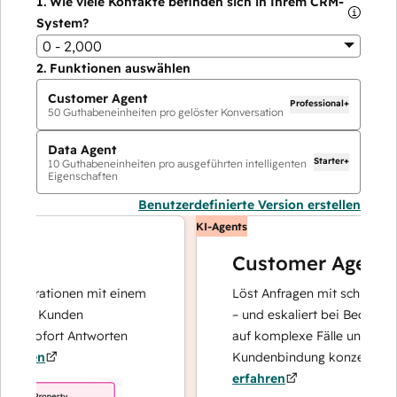
1.
Wie viele Kontakte befinden sich in Ihrem CRM-
System?
0 - 2,000
2.
Funktionen auswählen
Customer Agent
Professional+
50
Guthabeneinheiten pro gelöster Konversation
Data Agent
Starter+
10
Guthabeneinheiten pro ausgeführten intelligenten
Eigenschaften
Benutzerdefinierte Version erstellen
KI-Agents
Customer Agent
perationen mit einem
Löst Anfragen mit schnellen, prä
hre Kunden
– und eskaliert bei Bedarf, damit
d sofort Antworten
auf komplexe Fälle und den Auf
ren
Kundenbindung konzentrieren k
erfahren