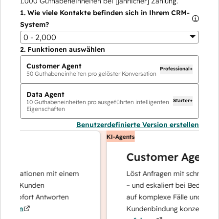
1.000
Guthabeneinheiten bei [jährlicher] Zahlung.
1.
Wie viele Kontakte befinden sich in Ihrem CRM-
System?
0 - 2,000
2.
Funktionen auswählen
Customer Agent
Professional+
50
Guthabeneinheiten pro gelöster Konversation
Data Agent
Starter+
10
Guthabeneinheiten pro ausgeführten intelligenten
Eigenschaften
Benutzerdefinierte Version erstellen
KI-Agents
Customer Agent
erationen mit einem
Löst Anfragen mit schnellen, prä
re Kunden
– und eskaliert bei Bedarf, damit 
 sofort Antworten
auf komplexe Fälle und den Aufb
en
Kundenbindung konzentrieren ka