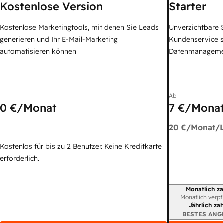
Kostenlose Version
Starter
Kostenlose Marketingtools, mit denen Sie Leads
Unverzichtbare S
generieren und Ihr E-Mail-Marketing
Kundenservice 
automatisieren können
Datenmanagem
Ab
0 €
/Monat
7 €
/Monat
20 €
/Monat/L
Kostenlos für bis zu 2 Benutzer. Keine Kreditkarte
erforderlich.
Monatlich za
Abrechnungszei
Monatlich verpf
Jährlich za
BESTES ANG