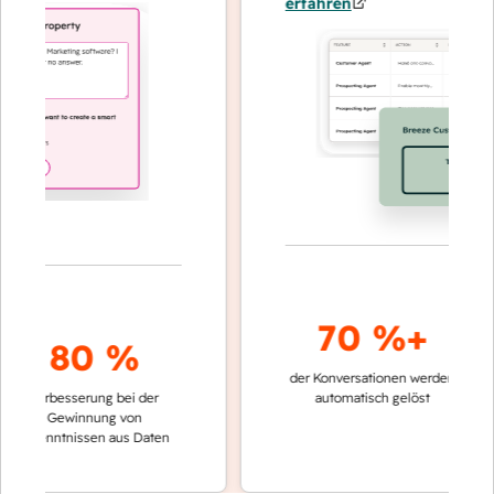
erfahren
70 %+
3
80 %
der Konversationen werden
schnellere
Verbesserung bei der
automatisch gelöst
Vergleic
Gewinnung von
keinen 
kenntnissen aus Daten