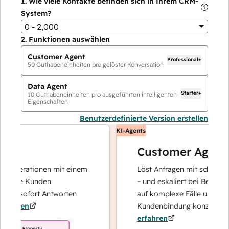
1.
Wie viele Kontakte befinden sich in Ihrem CRM-
System?
0 - 2,000
2.
Funktionen auswählen
Customer Agent
Professional+
50
Guthabeneinheiten pro gelöster Konversation
Data Agent
Starter+
10
Guthabeneinheiten pro ausgeführten intelligenten
Eigenschaften
Benutzerdefinierte Version erstellen
KI-Agents
Customer Agent
operationen mit einem
Löst Anfragen mit schnellen, pr
Ihre Kunden
– und eskaliert bei Bedarf, dami
nd sofort Antworten
auf komplexe Fälle und den Au
hren
Kundenbindung konzentrieren 
erfahren