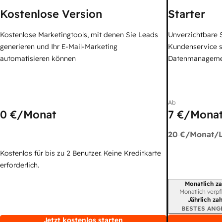
Kostenlose Version
Starter
Kostenlose Marketingtools, mit denen Sie Leads
Unverzichtbare S
generieren und Ihr E-Mail-Marketing
Kundenservice 
automatisieren können
Datenmanagem
Ab
0 €
/Monat
7 €
/Monat
20 €
/Monat/L
Kostenlos für bis zu 2 Benutzer. Keine Kreditkarte
erforderlich.
Monatlich za
Abrechnungszei
Monatlich verpf
Jährlich za
BESTES ANG
Jetzt kostenlos starten