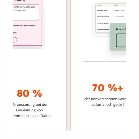
70 %+
80 %
der Konversationen werden
schnell
Verbesserung bei der
automatisch gelöst
Vergle
Gewinnung von
keine
Erkenntnissen aus Daten