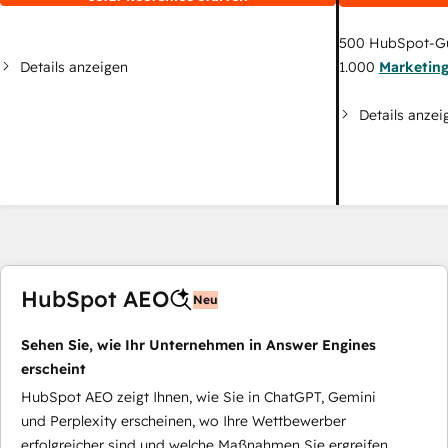
500
HubSpot-G
Details anzeigen
1.000
Marketin
Details anzei
HubSpot AEO
Neu
Sehen Sie, wie Ihr Unternehmen in Answer Engines
erscheint
HubSpot AEO zeigt Ihnen, wie Sie in ChatGPT, Gemini
und Perplexity erscheinen, wo Ihre Wettbewerber
erfolgreicher sind und welche Maßnahmen Sie ergreifen