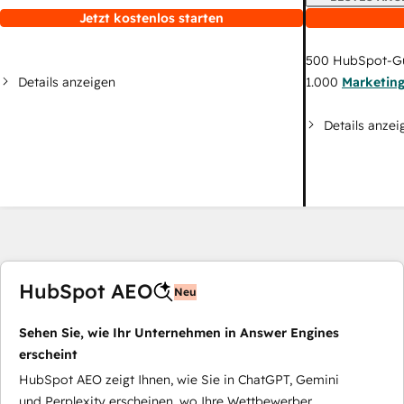
Jetzt kostenlos starten
500
HubSpot-G
Details anzeigen
1.000
Marketin
Details anzei
HubSpot AEO
Neu
Sehen Sie, wie Ihr Unternehmen in Answer Engines
erscheint
HubSpot AEO zeigt Ihnen, wie Sie in ChatGPT, Gemini
und Perplexity erscheinen, wo Ihre Wettbewerber