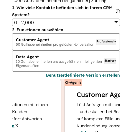
1.000
Guthabeneinheiten bei [jährlicher] Zahlung.
1.
Wie viele Kontakte befinden sich in Ihrem CRM-
System?
0 - 2,000
2.
Funktionen auswählen
Customer Agent
Professional+
50
Guthabeneinheiten pro gelöster Konversation
Data Agent
Starter+
10
Guthabeneinheiten pro ausgeführten intelligenten
Eigenschaften
Benutzerdefinierte Version erstellen
KI-Agents
Customer Agent
perationen mit einem
Löst Anfragen mit schnellen, prä
hre Kunden
– und eskaliert bei Bedarf, damit
d sofort Antworten
auf komplexe Fälle und den Auf
ren
Kundenbindung konzentrieren k