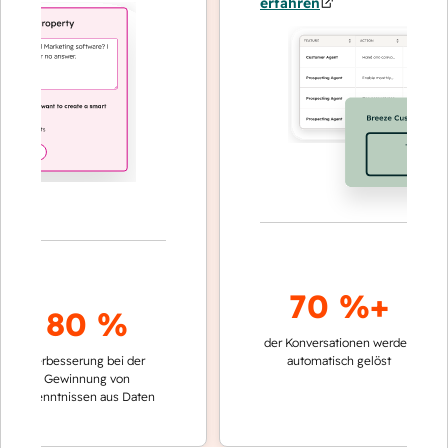
erfahren
70 %+
80 %
der Konversationen werden
schneller
Verbesserung bei der
automatisch gelöst
Verglei
Gewinnung von
keinen 
rkenntnissen aus Daten