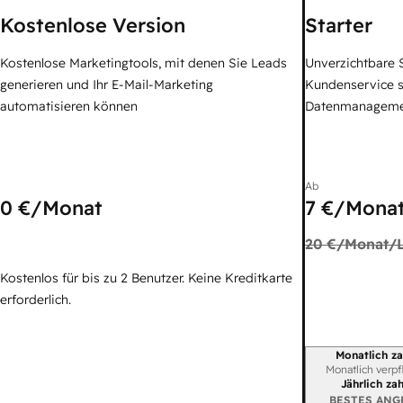
Kostenlose Version
Starter
Kostenlose Marketingtools, mit denen Sie Leads
Unverzichtbare S
generieren und Ihr E-Mail-Marketing
Kundenservice 
automatisieren können
Datenmanagem
Ab
0 €
/Monat
7 €
/Monat
20 €
/Monat/L
Kostenlos für bis zu 2 Benutzer. Keine Kreditkarte
erforderlich.
Monatlich za
Abrechnungszei
Monatlich verpf
Jährlich za
BESTES ANG