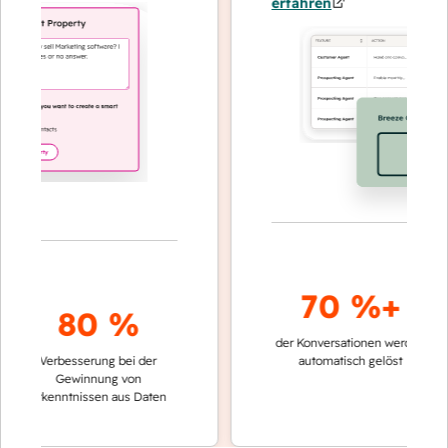
erfahren
70 %+
80 %
der Konversationen werden
schnell
Verbesserung bei der
automatisch gelöst
Vergl
Gewinnung von
keine
Erkenntnissen aus Daten