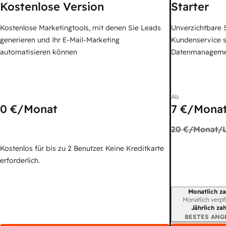
Kostenlose Version
Starter
Kostenlose Marketingtools, mit denen Sie Leads
Unverzichtbare S
generieren und Ihr E-Mail-Marketing
Kundenservice 
automatisieren können
Datenmanagem
Ab
0 €
/Monat
7 €
/Monat
20 €
/Monat/L
Kostenlos für bis zu 2 Benutzer. Keine Kreditkarte
erforderlich.
Monatlich za
Abrechnungszei
Monatlich verpf
Jährlich za
BESTES ANG