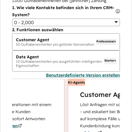
1.000
Guthabeneinheiten bei [jährlicher] Zahlung.
1.
Wie viele Kontakte befinden sich in Ihrem CRM-
System?
0 - 2,000
2.
Funktionen auswählen
Customer Agent
Professional+
50
Guthabeneinheiten pro gelöster Konversation
Data Agent
Starter+
10
Guthabeneinheiten pro ausgeführten intelligenten
Eigenschaften
Benutzerdefinierte Version erstellen
KI-Agents
Customer Agent
operationen mit einem
Löst Anfragen mit schnellen, p
Ihre Kunden
– und eskaliert bei Bedarf, dam
nd sofort Antworten
auf komplexe Fälle und den Au
hren
Kundenbindung konzentrieren 