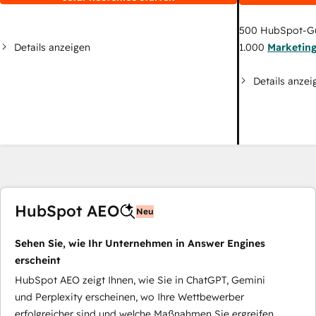
500
HubSpot-G
Details anzeigen
1.000
Marketin
Details anzei
HubSpot AEO
Neu
Sehen Sie, wie Ihr Unternehmen in Answer Engines
erscheint
HubSpot AEO zeigt Ihnen, wie Sie in ChatGPT, Gemini
und Perplexity erscheinen, wo Ihre Wettbewerber
erfolgreicher sind und welche Maßnahmen Sie ergreifen