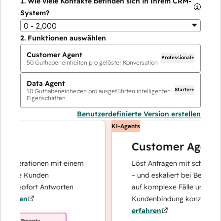
1.
Wie viele Kontakte befinden sich in Ihrem CRM-
System?
0 - 2,000
2.
Funktionen auswählen
Customer Agent
Professional+
50
Guthabeneinheiten pro gelöster Konversation
Data Agent
Starter+
10
Guthabeneinheiten pro ausgeführten intelligenten
Eigenschaften
Benutzerdefinierte Version erstellen
KI-Agents
Customer Agent
operationen mit einem
Löst Anfragen mit schnellen, pr
Ihre Kunden
– und eskaliert bei Bedarf, dami
nd sofort Antworten
auf komplexe Fälle und den Au
hren
Kundenbindung konzentrieren 
erfahren