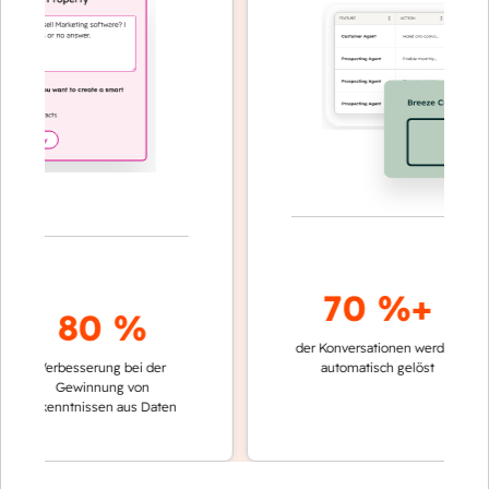
70 %+
80 %
der Konversationen werden
schnelle
Verbesserung bei der
automatisch gelöst
Vergle
Gewinnung von
keinen
Erkenntnissen aus Daten