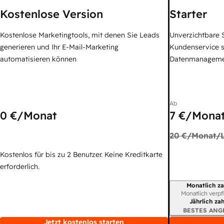
Kostenlose Version
Starter
Kostenlose Marketingtools, mit denen Sie Leads
Unverzichtbare S
generieren und Ihr E-Mail-Marketing
Kundenservice 
automatisieren können
Datenmanagem
Ab
0 €
/Monat
7 €
/Monat
20 €
/Monat/L
Kostenlos für bis zu 2 Benutzer. Keine Kreditkarte
erforderlich.
Monatlich za
Abrechnungszei
Monatlich verpf
Jährlich za
BESTES ANG
Jetzt kostenlos starten