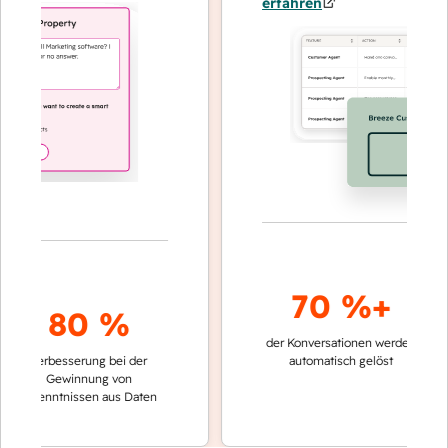
erfahren
70 %+
80 %
der Konversationen werden
schneller
Verbesserung bei der
automatisch gelöst
Verglei
Gewinnung von
keinen
rkenntnissen aus Daten