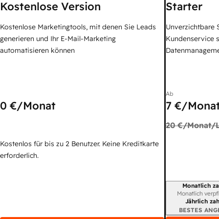
Kostenlose Version
Starter
Kostenlose Marketingtools, mit denen Sie Leads
Unverzichtbare S
generieren und Ihr E-Mail-Marketing
Kundenservice 
automatisieren können
Datenmanagem
Ab
0 €
/Monat
7 €
/Monat
20 €
/Monat/L
Kostenlos für bis zu 2 Benutzer. Keine Kreditkarte
erforderlich.
Monatlich za
Abrechnungszei
Monatlich verpf
Jährlich za
BESTES ANG