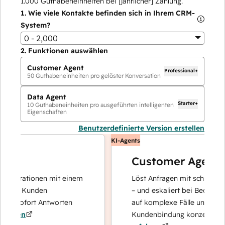
1.000
Guthabeneinheiten bei [jährlicher] Zahlung.
1.
Wie viele Kontakte befinden sich in Ihrem CRM-
System?
0 - 2,000
2.
Funktionen auswählen
Customer Agent
Professional+
50
Guthabeneinheiten pro gelöster Konversation
Data Agent
Starter+
10
Guthabeneinheiten pro ausgeführten intelligenten
Eigenschaften
Benutzerdefinierte Version erstellen
KI-Agents
Customer Agent
perationen mit einem
Löst Anfragen mit schnellen, prä
hre Kunden
– und eskaliert bei Bedarf, damit
d sofort Antworten
auf komplexe Fälle und den Auf
ren
Kundenbindung konzentrieren k