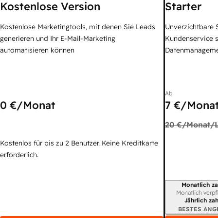
Kostenlose Version
Starter
Kostenlose Marketingtools, mit denen Sie Leads
Unverzichtbare S
generieren und Ihr E-Mail-Marketing
Kundenservice 
automatisieren können
Datenmanagem
Ab
0 €
/Monat
7 €
/Monat
20 €
/Monat/L
Kostenlos für bis zu 2 Benutzer. Keine Kreditkarte
erforderlich.
Monatlich za
Abrechnungszei
Monatlich verpf
Jährlich za
BESTES ANG