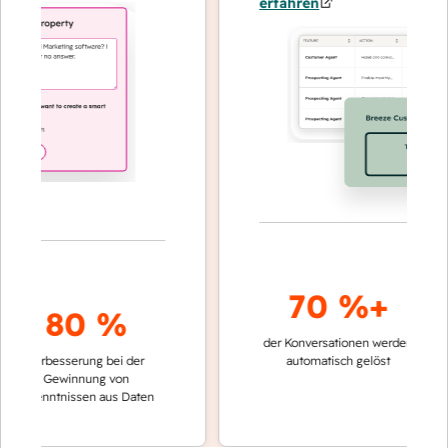
erfahren
70 %+
3
80 %
der Konversationen werden
schneller
Verbesserung bei der
automatisch gelöst
Vergleic
Gewinnung von
keinen 
kenntnissen aus Daten