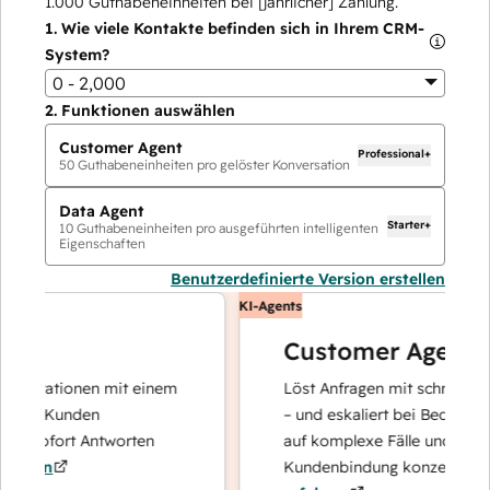
1.000
Guthabeneinheiten bei [jährlicher] Zahlung.
1.
Wie viele Kontakte befinden sich in Ihrem CRM-
System?
0 - 2,000
2.
Funktionen auswählen
Customer Agent
Professional+
50
Guthabeneinheiten pro gelöster Konversation
Data Agent
Starter+
10
Guthabeneinheiten pro ausgeführten intelligenten
Eigenschaften
Benutzerdefinierte Version erstellen
KI-Agents
Customer Agent
perationen mit einem
Löst Anfragen mit schnellen, prä
re Kunden
– und eskaliert bei Bedarf, damit
 sofort Antworten
auf komplexe Fälle und den Auf
ren
Kundenbindung konzentrieren k