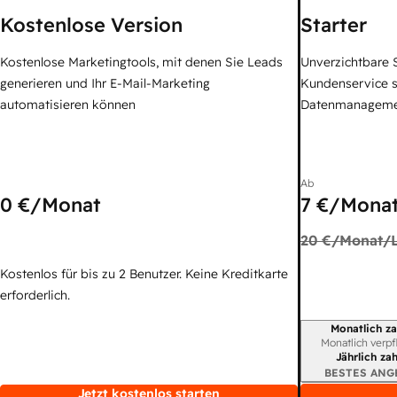
Kostenlose Version
Starter
Kostenlose Marketingtools, mit denen Sie Leads
Unverzichtbare S
generieren und Ihr E-Mail-Marketing
Kundenservice 
automatisieren können
Datenmanagem
Ab
0 €
/Monat
7 €
/Monat
20 €
/Monat/L
Kostenlos für bis zu 2 Benutzer. Keine Kreditkarte
erforderlich.
Monatlich za
Abrechnungszei
Monatlich verpf
Jährlich za
BESTES ANG
Jetzt kostenlos starten