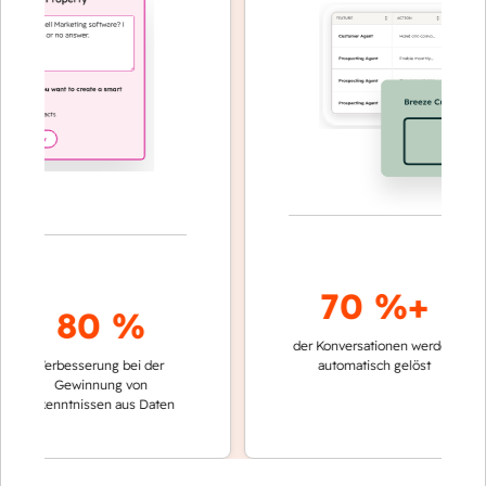
70 %+
80 %
der Konversationen werden
schnelle
Verbesserung bei der
automatisch gelöst
Vergle
Gewinnung von
keinen
Erkenntnissen aus Daten