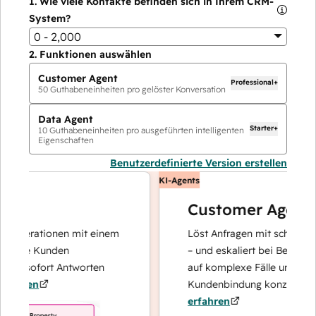
1.
Wie viele Kontakte befinden sich in Ihrem CRM-
System?
0 - 2,000
2.
Funktionen auswählen
Customer Agent
Professional+
50
Guthabeneinheiten pro gelöster Konversation
Data Agent
Starter+
10
Guthabeneinheiten pro ausgeführten intelligenten
Eigenschaften
Benutzerdefinierte Version erstellen
KI-Agents
Customer Agent
operationen mit einem
Löst Anfragen mit schnellen, pr
Ihre Kunden
– und eskaliert bei Bedarf, dami
nd sofort Antworten
auf komplexe Fälle und den Au
hren
Kundenbindung konzentrieren 
erfahren