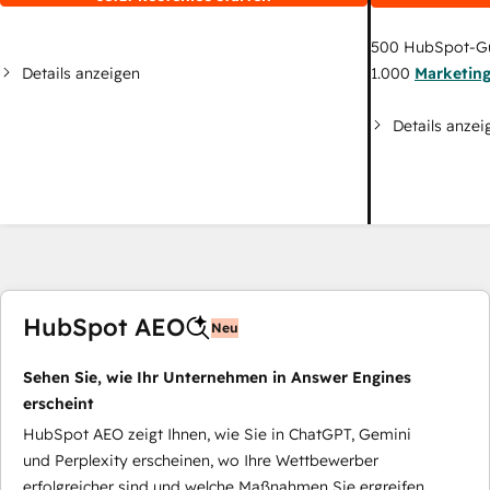
500
HubSpot-G
Details anzeigen
1.000
Marketin
Details anzei
HubSpot AEO
Neu
Sehen Sie, wie Ihr Unternehmen in Answer Engines
erscheint
HubSpot AEO zeigt Ihnen, wie Sie in ChatGPT, Gemini
und Perplexity erscheinen, wo Ihre Wettbewerber
erfolgreicher sind und welche Maßnahmen Sie ergreifen