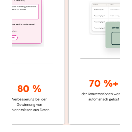
70 %+
80 %
der Konversationen werden
schnel
Verbesserung bei der
automatisch gelöst
Verg
Gewinnung von
kein
Erkenntnissen aus Daten