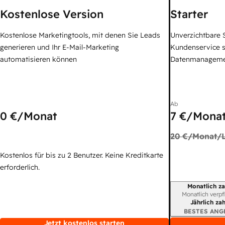
Kostenlose Version
Starter
Kostenlose Marketingtools, mit denen Sie Leads
Unverzichtbare S
generieren und Ihr E-Mail-Marketing
Kundenservice 
automatisieren können
Datenmanagem
Ab
0 €
/Monat
7 €
/Monat
20 €
/Monat/L
Kostenlos für bis zu 2 Benutzer. Keine Kreditkarte
erforderlich.
Monatlich za
Abrechnungszei
Monatlich verpf
Jährlich za
BESTES ANG
Jetzt kostenlos starten