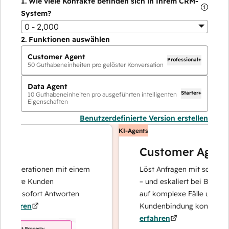
1.
Wie viele Kontakte befinden sich in Ihrem CRM-
System?
0 - 2,000
2.
Funktionen auswählen
Customer Agent
Professional+
50
Guthabeneinheiten pro gelöster Konversation
Data Agent
Starter+
10
Guthabeneinheiten pro ausgeführten intelligenten
Eigenschaften
Benutzerdefinierte Version erstellen
KI-Agents
Customer Agent
enoperationen mit einem
Löst Anfragen mit schnellen, 
 Ihre Kunden
– und eskaliert bei Bedarf, da
und sofort Antworten
auf komplexe Fälle und den A
ahren
Kundenbindung konzentrieren
erfahren