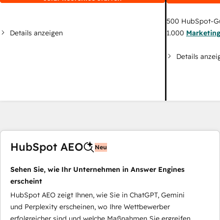
500
HubSpot-G
Details anzeigen
1.000
Marketin
Details anzei
HubSpot AEO
Neu
Sehen Sie, wie Ihr Unternehmen in Answer Engines
erscheint
HubSpot AEO zeigt Ihnen, wie Sie in ChatGPT, Gemini
und Perplexity erscheinen, wo Ihre Wettbewerber
erfolgreicher sind und welche Maßnahmen Sie ergreifen