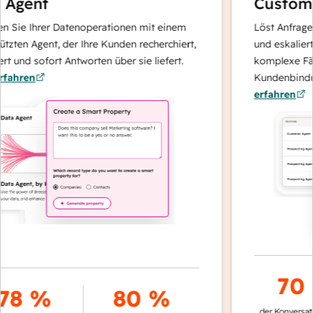
 Agent
Custome
n Sie Ihrer Datenoperationen mit einem
Löst Anfragen 
tzten Agent, der Ihre Kunden recherchiert,
und eskaliert 
t und sofort Antworten über sie liefert.
komplexe Fäll
fahren
Kundenbindun
erfahren
70 
78 %
80 %
der Konversati