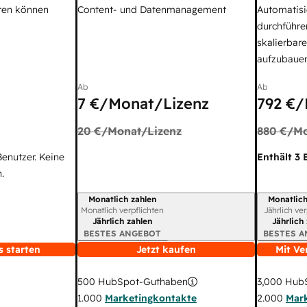
ren können
Content- und Datenmanagement
Automatisi
durchführe
skalierbar
aufzubaue
Ab
Ab
7 €
/Monat/Lizenz
792 €
/
20 €
/Monat/Lizenz
880 €
/Mo
Benutzer. Keine
Enthält 3 
.
Monatlich zahlen
Monatlich
Abrechnungszeitraum
Abrechnun
Monatlich verpflichten
Jährlich ve
Jährlich zahlen
Jährlich
BESTES ANGEBOT
BESTES 
s starten
Jetzt kaufen
Mit Ve
3,000
HubS
500
HubSpot-Guthaben
2.000
Mar
1.000
Marketingkontakte