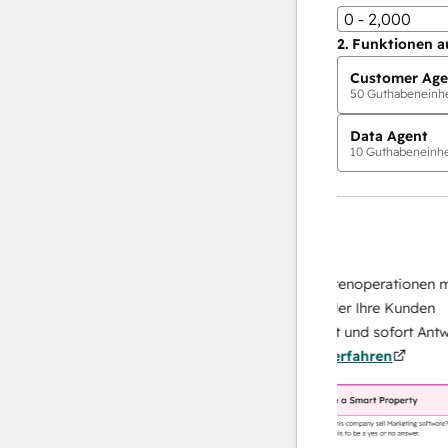
0 - 2,000
2.
Funktionen a
Customer Age
50
Guthabeneinhei
Data Agent
10
Guthabeneinhei
KI-Agents
Data Agent
n Antworten
Skalieren Sie Ihrer Datenoperationen mit e
h Ihr Team
KI-gestützten Agent, der Ihre Kunden
von
recherchiert, analysiert und sofort Antworte
Mehr
über sie liefert.
Mehr erfahren