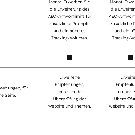
Monat. Erwerben Sie
Monat. Erwe
die Erweiterung des
die Erweite
AEO-Antwortlimits für
AEO-Antwortl
zusätzliche Prompts
zusätzliche
und ein höheres
und ein h
Tracking-Volumen.
Tracking-V
Erweiterte
Erweite
Empfehlungen,
Empfehlu
fehlungen, für
umfassende
umfass
ne Seite.
Überprüfung der
Überprüfu
Website und Themen.
Website und