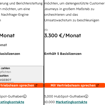
erung und Berichterstattung
möchten, um datengestützte Customer
n möchten, um eine
Journeys in großem Maßstab zu
e Nachfrage-Engine
orchestrieren und das
n
Umsatzwachstum zu beschleunigen
Ab
Monat
3.300 €
/Monat
nat
Basislizenzen
Enthält 5 Basislizenzen
 zahlen
gszeitraum
rpflichten
 zahlen
ANGEBOT
rtriebsteam sprechen
Mit Vertriebsteam sprechen
pot-Guthaben
5,000
HubSpot-Guthaben
ketingkontakte
10.000
Marketingkontakte