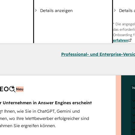
Details
Details anzeigen
* Die angege
das erforderl
Onboarding f
erfahren
Professional- und Enterprise-Versi
AEO
W
Neu
hr Unternehmen in Answer Engines erscheint
 Ihnen, wie Sie in ChatGPT, Gemini und
inen, wo Ihre Wettbewerber erfolgreicher sind
hmen Sie ergreifen können.