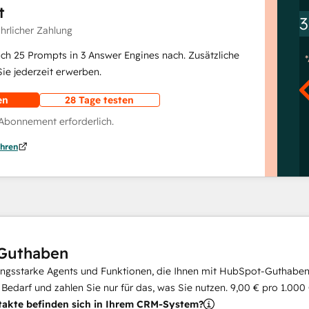
t
3
ährlicher Zahlung
lich 25 Prompts in 3 Answer Engines nach. Zusätzliche
e jederzeit erwerben.
en
28 Tage testen
 Abonnement erforderlich.
hren
Guthaben
ungsstarke Agents und Funktionen, die Ihnen mit HubSpot-Guthaben 
i Bedarf und zahlen Sie nur für das, was Sie nutzen.
9,00 €
pro
1.000
takte befinden sich in Ihrem CRM-System?