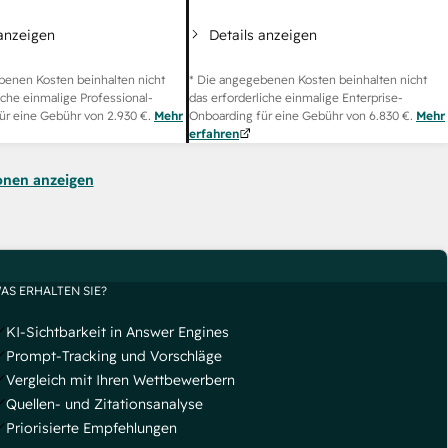
 anzeigen
Details anzeigen
benen Kosten beinhalten nicht
* Die angegebenen Kosten beinhalten nicht
iche einmalige Professional-
das erforderliche einmalige Enterprise-
ür eine Gebühr von
2.930 €
.
Mehr
Onboarding für eine Gebühr von
6.830 €
.
Mehr
erfahren
onen anzeigen
AS ERHALTEN SIE?
KI-Sichtbarkeit in Answer Engines
Prompt-Tracking und Vorschläge
Vergleich mit Ihren Wettbewerbern
Quellen- und Zitationsanalyse
Priorisierte Empfehlungen