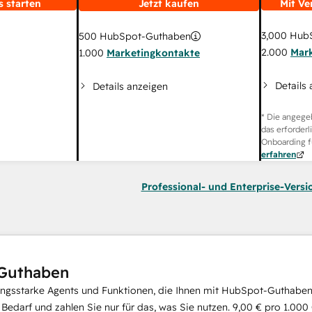
s starten
Jetzt kaufen
Mit Ve
3,000
HubS
500
HubSpot-Guthaben
2.000
Mar
1.000
Marketingkontakte
Details
Details anzeigen
* Die angege
das erforderl
Onboarding f
erfahren
Professional- und Enterprise-Versi
Guthaben
ungsstarke Agents und Funktionen, die Ihnen mit HubSpot-Guthaben 
i Bedarf und zahlen Sie nur für das, was Sie nutzen.
9,00 €
pro
1.000