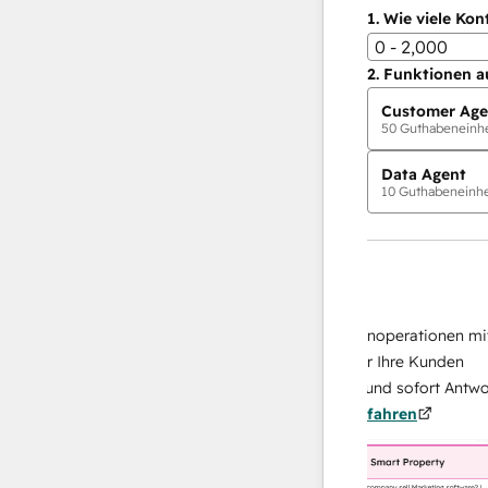
1.
Wie viele Kon
0 - 2,000
2.
Funktionen a
Customer Age
50
Guthabeneinhei
Data Agent
10
Guthabeneinhei
KI-Agents
Data Agent
 Antworten
Skalieren Sie Ihrer Datenoperationen mit ein
Ihr Team
KI-gestützten Agent, der Ihre Kunden
on
recherchiert, analysiert und sofort Antworten
ehr
über sie liefert.
Mehr erfahren