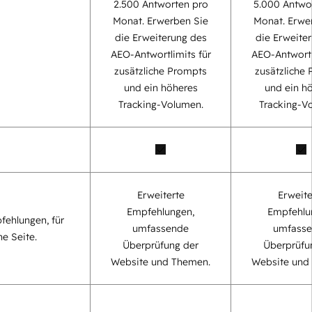
2.500 Antworten pro
5.000 Antwo
Monat. Erwerben Sie
Monat. Erwe
die Erweiterung des
die Erweite
AEO-Antwortlimits für
AEO-Antwortl
zusätzliche Prompts
zusätzliche
und ein höheres
und ein h
Tracking-Volumen.
Tracking-V
Erweiterte
Erweite
Empfehlungen,
Empfehlu
fehlungen, für
umfassende
umfass
ne Seite.
Überprüfung der
Überprüfu
Website und Themen.
Website und