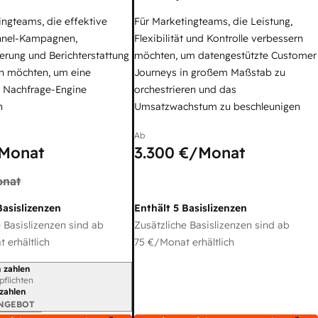
ingteams, die effektive
Für Marketingteams, die Leistung,
nel-Kampagnen,
Flexibilität und Kontrolle verbessern
erung und Berichterstattung
möchten, um datengestützte Customer
n möchten, um eine
Journeys in großem Maßstab zu
e Nachfrage-Engine
orchestrieren und das
n
Umsatzwachstum zu beschleunigen
Ab
Monat
3.300 €
/Monat
nat
Basislizenzen
Enthält 5 Basislizenzen
 Basislizenzen sind ab
Zusätzliche Basislizenzen sind ab
 erhältlich
75 €
/Monat erhältlich
 zahlen
gszeitraum
rpflichten
 zahlen
ANGEBOT