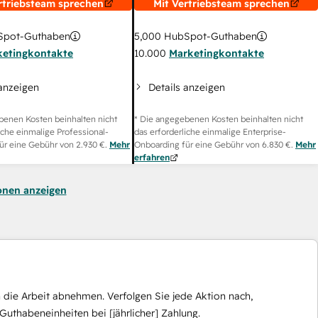
rtriebsteam sprechen
Mit Vertriebsteam sprechen
pot-Guthaben
5,000
HubSpot-Guthaben
ketingkontakte
10.000
Marketingkontakte
 anzeigen
Details anzeigen
benen Kosten beinhalten nicht
* Die angegebenen Kosten beinhalten nicht
iche einmalige Professional-
das erforderliche einmalige Enterprise-
ür eine Gebühr von
2.930 €
.
Mehr
Onboarding für eine Gebühr von
6.830 €
.
Mehr
erfahren
onen anzeigen
die Arbeit abnehmen. Verfolgen Sie jede Aktion nach,
Guthabeneinheiten bei [jährlicher] Zahlung.