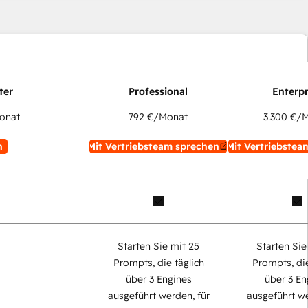
onat
792 €
/Monat
3.300 €
/M
n
Mit Vertriebsteam sprechen
Mit Vertriebstea
Starten Sie mit 25
Starten Sie
Prompts, die täglich
Prompts, die
über 3 Engines
über 3 En
ausgeführt werden, für
ausgeführt we