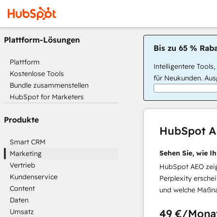
Plattform-Lösungen
Bis zu 65 % Raba
Plattform
Intelligentere Tools
Kostenlose Tools
für Neukunden. Ausg
Bundle zusammenstellen
HubSpot for Marketers
Produkte
HubSpot 
Smart CRM
Sehen Sie, wie I
Marketing
Vertrieb
HubSpot AEO zeigt
Kundenservice
Perplexity ersche
Content
und welche Maßna
Daten
49 €
/Mona
Umsatz