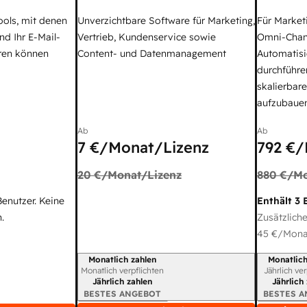
ools, mit denen
Unverzichtbare Software für Marketing,
Für Market
nd Ihr E-Mail-
Vertrieb, Kundenservice sowie
Omni-Chan
ren können
Content- und Datenmanagement
Automatisi
durchführe
skalierbar
aufzubaue
Ab
Ab
7 €
/Monat/Lizenz
792 €
/
20 €
/Monat/Lizenz
880 €
/Mo
Benutzer. Keine
Enthält 3 
.
Zusätzliche
45 €
/Monat
Monatlich zahlen
Monatlich
Abrechnungszeitraum
Abrechnun
Monatlich verpflichten
Jährlich ve
Jährlich zahlen
Jährlich
BESTES ANGEBOT
BESTES 