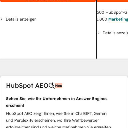
500
HubSpot-G
Details anzeigen
1.000
Marketin
Details anzei
HubSpot AEO
Neu
Sehen Sie, wie Ihr Unternehmen in Answer Engines
erscheint
HubSpot AEO zeigt Ihnen, wie Sie in ChatGPT, Gemini
und Perplexity erscheinen, wo Ihre Wettbewerber
erfolgreicher sind und welche Maßnahmen Sie ergreifen