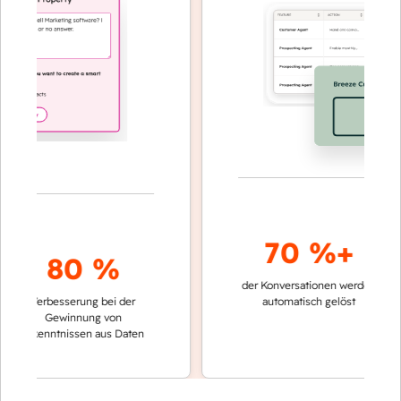
70 %+
80 %
der Konversationen werden
schnell
Verbesserung bei der
automatisch gelöst
Vergl
Gewinnung von
keine
Erkenntnissen aus Daten