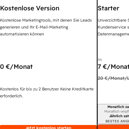
Kostenlose Version
Starter
Kostenlose Marketingtools, mit denen Sie Leads
Unverzichtbare S
generieren und Ihr E-Mail-Marketing
Kundenservice 
automatisieren können
Datenmanagem
Ab
0 €
/Monat
7 €
/Monat
20 €
/Monat/L
Kostenlos für bis zu 2 Benutzer. Keine Kreditkarte
erforderlich.
Monatlich za
Abrechnungszei
Monatlich verpf
Jährlich za
BESTES ANG
Jetzt kostenlos starten