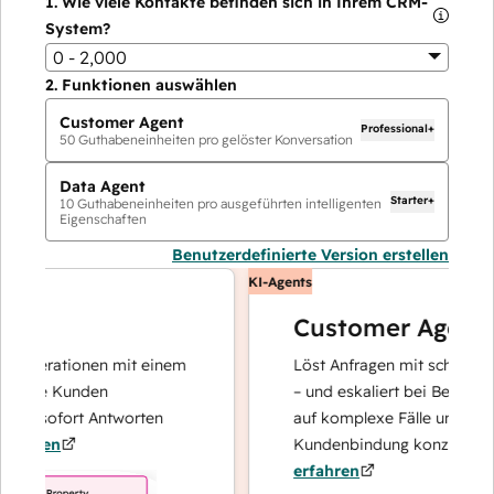
1.
Wie viele Kontakte befinden sich in Ihrem CRM-
System?
0 - 2,000
2.
Funktionen auswählen
Customer Agent
Professional+
50
Guthabeneinheiten pro gelöster Konversation
Data Agent
Starter+
10
Guthabeneinheiten pro ausgeführten intelligenten
Eigenschaften
Benutzerdefinierte Version erstellen
KI-Agents
Customer Agent
noperationen mit einem
Löst Anfragen mit schnellen, p
Ihre Kunden
– und eskaliert bei Bedarf, dam
nd sofort Antworten
auf komplexe Fälle und den Au
ahren
Kundenbindung konzentrieren 
erfahren