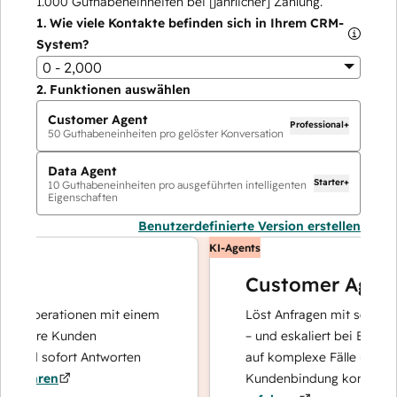
1.000
Guthabeneinheiten bei [jährlicher] Zahlung.
1.
Wie viele Kontakte befinden sich in Ihrem CRM-
System?
0 - 2,000
2.
Funktionen auswählen
Customer Agent
Professional+
50
Guthabeneinheiten pro gelöster Konversation
Data Agent
Starter+
10
Guthabeneinheiten pro ausgeführten intelligenten
Eigenschaften
Benutzerdefinierte Version erstellen
KI-Agents
Customer Agent
noperationen mit einem
Löst Anfragen mit schnellen, 
 Ihre Kunden
– und eskaliert bei Bedarf, da
und sofort Antworten
auf komplexe Fälle und den A
ahren
Kundenbindung konzentrieren