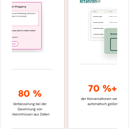
erfahren
70 %+
80 %
der Konversationen werden
schnel
Verbesserung bei der
automatisch gelöst
Verg
Gewinnung von
kein
Erkenntnissen aus Daten