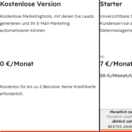
Kostenlose Version
Starter
Kostenlose Marketingtools, mit denen Sie Leads
Unverzichtbare S
generieren und Ihr E-Mail-Marketing
Kundenservice 
automatisieren können
Datenmanagem
Ab
0 €
/Monat
7 €
/Monat
20 €
/Monat/L
Kostenlos für bis zu 2 Benutzer. Keine Kreditkarte
erforderlich.
Monatlich za
Abrechnungszei
Monatlich verpf
Jährlich za
BESTES ANG