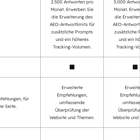
2.500 Antworten pro
5.000 Antwo
Monat. Erwerben Sie
Monat. Erwe
die Erweiterung des
die Erweite
AEO-Antwortlimits für
AEO-Antwortl
zusätzliche Prompts
zusätzliche
und ein höheres
und ein h
Tracking-Volumen.
Tracking-V
Erweiterte
Erweite
Empfehlungen,
Empfehlu
fehlungen, für
umfassende
umfass
ne Seite.
Überprüfung der
Überprüfu
Website und Themen.
Website und