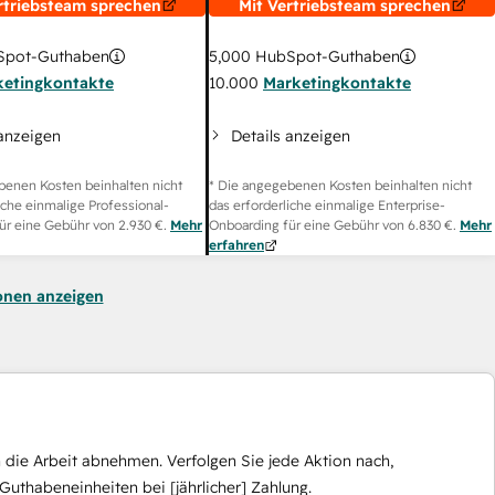
rtriebsteam sprechen
Mit Vertriebsteam sprechen
pot-Guthaben
5,000
HubSpot-Guthaben
ketingkontakte
10.000
Marketingkontakte
 anzeigen
Details anzeigen
benen Kosten beinhalten nicht
* Die angegebenen Kosten beinhalten nicht
iche einmalige Professional-
das erforderliche einmalige Enterprise-
ür eine Gebühr von
2.930 €
.
Mehr
Onboarding für eine Gebühr von
6.830 €
.
Mehr
erfahren
onen anzeigen
die Arbeit abnehmen. Verfolgen Sie jede Aktion nach,
Guthabeneinheiten bei [jährlicher] Zahlung.