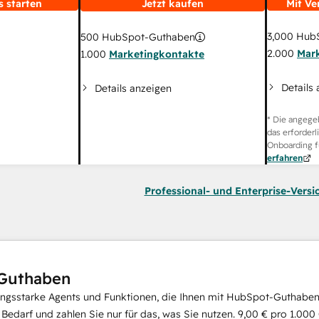
s starten
Jetzt kaufen
Mit Ve
3,000
HubS
500
HubSpot-Guthaben
2.000
Mar
1.000
Marketingkontakte
Details
Details anzeigen
* Die angege
das erforderl
Onboarding f
erfahren
Professional- und Enterprise-Versi
Guthaben
ungsstarke Agents und Funktionen, die Ihnen mit HubSpot-Guthaben 
i Bedarf und zahlen Sie nur für das, was Sie nutzen.
9,00 €
pro
1.000