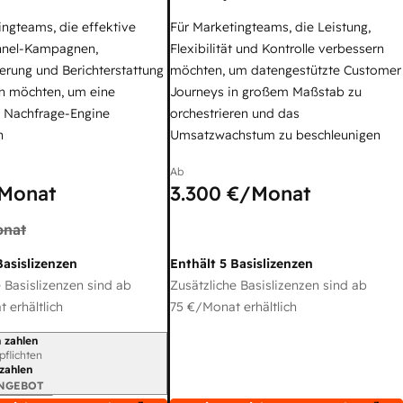
ingteams, die effektive
Für Marketingteams, die Leistung,
nel-Kampagnen,
Flexibilität und Kontrolle verbessern
erung und Berichterstattung
möchten, um datengestützte Customer
n möchten, um eine
Journeys in großem Maßstab zu
e Nachfrage-Engine
orchestrieren und das
n
Umsatzwachstum zu beschleunigen
Ab
Monat
3.300 €
/Monat
nat
Basislizenzen
Enthält 5 Basislizenzen
 Basislizenzen sind ab
Zusätzliche Basislizenzen sind ab
 erhältlich
75 €
/Monat erhältlich
 zahlen
gszeitraum
rpflichten
 zahlen
ANGEBOT