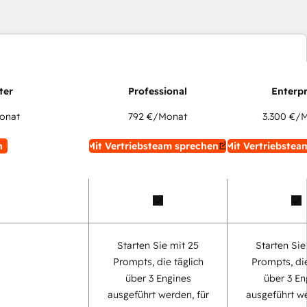
onat
792 €
/Monat
3.300 €
/M
n
Mit Vertriebsteam sprechen
Mit Vertriebstea
Starten Sie mit 25
Starten Sie
Prompts, die täglich
Prompts, die
über 3 Engines
über 3 En
ausgeführt werden, für
ausgeführt we