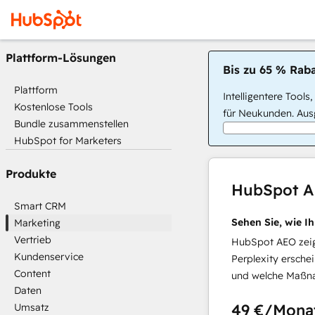
Plattform-Lösungen
Bis zu 65 % Raba
Plattform
Intelligentere Tools
Kostenlose Tools
für Neukunden. Ausg
Bundle zusammenstellen
HubSpot for Marketers
Produkte
HubSpot 
Smart CRM
Sehen Sie, wie I
Marketing
Vertrieb
HubSpot AEO zeigt
Kundenservice
Perplexity ersche
Content
und welche Maßna
Daten
49 €
/Mona
Umsatz