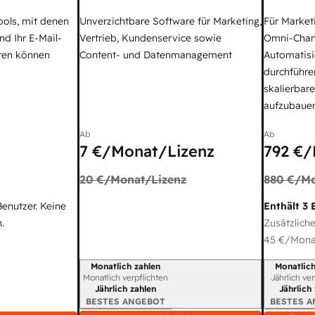
ools, mit denen
Unverzichtbare Software für Marketing,
Für Market
nd Ihr E-Mail-
Vertrieb, Kundenservice sowie
Omni-Chan
ren können
Content- und Datenmanagement
Automatisi
durchführe
skalierbar
aufzubaue
Ab
Ab
7 €
/Monat/Lizenz
792 €
/
20 €
/Monat/Lizenz
880 €
/Mo
Benutzer. Keine
Enthält 3 
.
Zusätzliche
45 €
/Monat
Monatlich zahlen
Monatlich
Abrechnungszeitraum
Abrechnun
Monatlich verpflichten
Jährlich ve
Jährlich zahlen
Jährlich
BESTES ANGEBOT
BESTES 