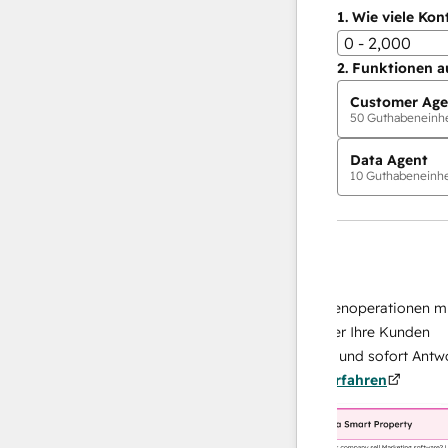
1.
Wie viele Kon
0 - 2,000
2.
Funktionen a
Customer Age
50
Guthabeneinhei
Data Agent
10
Guthabeneinhei
KI-Agents
Data Agent
 Antworten
Skalieren Sie Ihrer Datenoperationen mit ei
 Ihr Team
KI-gestützten Agent, der Ihre Kunden
on
recherchiert, analysiert und sofort Antworten
Mehr
über sie liefert.
Mehr erfahren