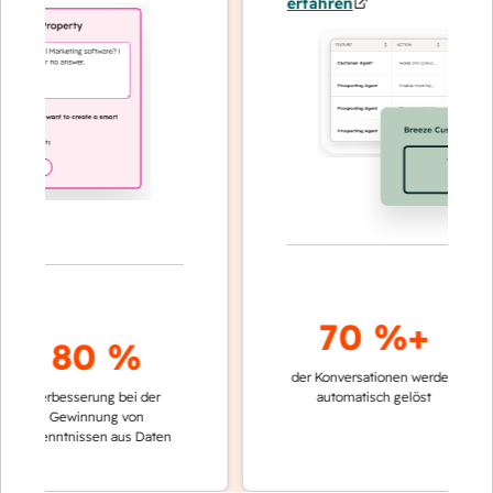
erfahren
70 %+
80 %
der Konversationen werden
schnelle
Verbesserung bei der
automatisch gelöst
Verglei
Gewinnung von
keinen
rkenntnissen aus Daten