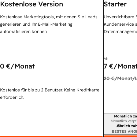
Kostenlose Version
Starter
Kostenlose Marketingtools, mit denen Sie Leads
Unverzichtbare S
generieren und Ihr E-Mail-Marketing
Kundenservice 
automatisieren können
Datenmanagem
Ab
0 €
/Monat
7 €
/Monat
20 €
/Monat/L
Kostenlos für bis zu 2 Benutzer. Keine Kreditkarte
erforderlich.
Monatlich za
Abrechnungszei
Monatlich verpf
Jährlich za
BESTES ANG