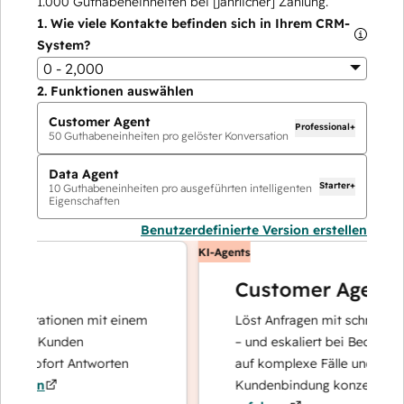
1.000
Guthabeneinheiten bei [jährlicher] Zahlung.
1.
Wie viele Kontakte befinden sich in Ihrem CRM-
System?
0 - 2,000
2.
Funktionen auswählen
Customer Agent
Professional+
50
Guthabeneinheiten pro gelöster Konversation
Data Agent
Starter+
10
Guthabeneinheiten pro ausgeführten intelligenten
Eigenschaften
Benutzerdefinierte Version erstellen
KI-Agents
Customer Agent
perationen mit einem
Löst Anfragen mit schnellen, pr
hre Kunden
– und eskaliert bei Bedarf, dami
d sofort Antworten
auf komplexe Fälle und den Auf
ren
Kundenbindung konzentrieren k