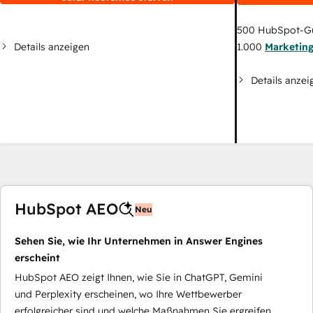
500
HubSpot-G
Details anzeigen
1.000
Marketin
Details anzei
HubSpot AEO
Neu
Sehen Sie, wie Ihr Unternehmen in Answer Engines
erscheint
HubSpot AEO zeigt Ihnen, wie Sie in ChatGPT, Gemini
und Perplexity erscheinen, wo Ihre Wettbewerber
erfolgreicher sind und welche Maßnahmen Sie ergreifen