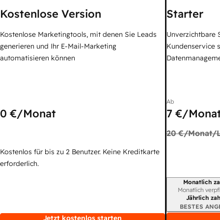
Kostenlose Version
Starter
Kostenlose Marketingtools, mit denen Sie Leads
Unverzichtbare S
generieren und Ihr E-Mail-Marketing
Kundenservice 
automatisieren können
Datenmanagem
Ab
0 €
/Monat
7 €
/Monat
20 €
/Monat/L
Kostenlos für bis zu 2 Benutzer. Keine Kreditkarte
erforderlich.
Monatlich za
Abrechnungszei
Monatlich verpf
Jährlich za
BESTES ANG
Jetzt kostenlos starten