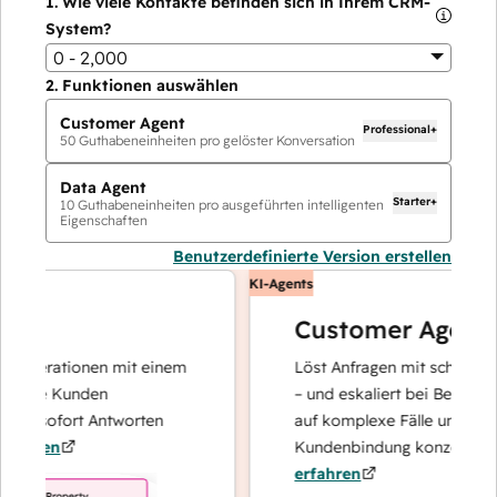
1.
Wie viele Kontakte befinden sich in Ihrem CRM-
System?
0 - 2,000
2.
Funktionen auswählen
Customer Agent
Professional+
50
Guthabeneinheiten pro gelöster Konversation
Data Agent
Starter+
10
Guthabeneinheiten pro ausgeführten intelligenten
Eigenschaften
Benutzerdefinierte Version erstellen
KI-Agents
Customer Agent
operationen mit einem
Löst Anfragen mit schnellen, pr
hre Kunden
– und eskaliert bei Bedarf, dami
d sofort Antworten
auf komplexe Fälle und den Auf
hren
Kundenbindung konzentrieren k
erfahren