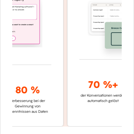
70 %+
80 %
der Konversationen werden
schnelle
Verbesserung bei der
automatisch gelöst
Verglei
Gewinnung von
keinen
rkenntnissen aus Daten