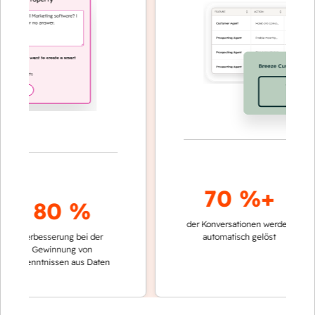
70 %+
80 %
der Konversationen werden
schneller
Verbesserung bei der
automatisch gelöst
Verglei
Gewinnung von
keinen 
rkenntnissen aus Daten