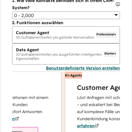
1.
Wie viele Kontakte befinden sich in Ihrem CRM-
System?
0 - 2,000
2.
Funktionen auswählen
Customer Agent
Professional+
50
Guthabeneinheiten pro gelöster Konversation
Data Agent
Starter+
10
Guthabeneinheiten pro ausgeführten intelligenten
Eigenschaften
Benutzerdefinierte Version erstellen
KI-Agents
Customer Agent
perationen mit einem
Löst Anfragen mit schnellen, prä
hre Kunden
– und eskaliert bei Bedarf, damit
d sofort Antworten
auf komplexe Fälle und den Auf
ren
Kundenbindung konzentrieren k
erfahren