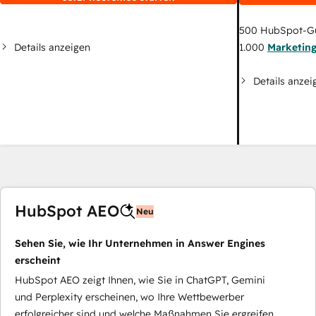
500
HubSpot-G
Details anzeigen
1.000
Marketin
Details anzei
HubSpot AEO
Neu
Sehen Sie, wie Ihr Unternehmen in Answer Engines
erscheint
HubSpot AEO zeigt Ihnen, wie Sie in ChatGPT, Gemini
und Perplexity erscheinen, wo Ihre Wettbewerber
erfolgreicher sind und welche Maßnahmen Sie ergreifen