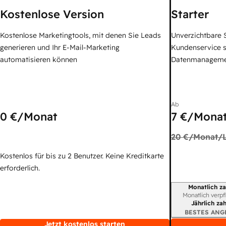
Kostenlose Version
Starter
Kostenlose Marketingtools, mit denen Sie Leads
Unverzichtbare S
generieren und Ihr E-Mail-Marketing
Kundenservice 
automatisieren können
Datenmanagem
Ab
0 €
/Monat
7 €
/Monat
20 €
/Monat/L
Kostenlos für bis zu 2 Benutzer. Keine Kreditkarte
erforderlich.
Monatlich za
Abrechnungszei
Monatlich verpf
Jährlich za
BESTES ANG
Jetzt kostenlos starten