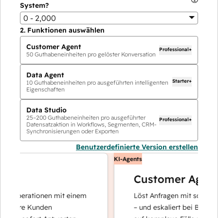
System?
0 - 2,000
2.
Funktionen auswählen
Customer Agent
Professional+
50
Guthabeneinheiten pro gelöster Konversation
Data Agent
Starter+
10
Guthabeneinheiten pro ausgeführten intelligenten
Eigenschaften
Data Studio
25
–
200
Guthabeneinheiten pro ausgeführter
Professional+
Datensatzaktion in Workflows, Segmenten, CRM-
Synchronisierungen oder Exporten
Benutzerdefinierte Version erstellen
KI-Agents
Customer Agent
tenoperationen mit einem
Löst Anfragen mit schnellen,
r Ihre Kunden
– und eskaliert bei Bedarf, d