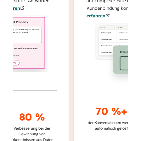
 und sofort Antworten
auf komplexe Fälle und den 
fahren
Kundenbindung konzentriere
erfahren
70 %+
80 %
der Konversationen werden
schn
Verbesserung bei der
automatisch gelöst
Ver
Gewinnung von
kei
Erkenntnissen aus Daten