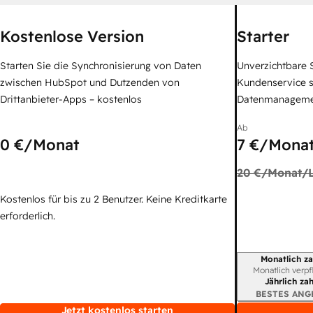
Kostenlose Version
Starter
Starten Sie die Synchronisierung von Daten
Unverzichtbare S
zwischen HubSpot und Dutzenden von
Kundenservice 
Drittanbieter-Apps – kostenlos
Datenmanagem
Ab
0 €
/Monat
7 €
/Monat
20 €
/Monat/L
Kostenlos für bis zu 2 Benutzer. Keine Kreditkarte
erforderlich.
Monatlich za
Abrechnungszei
Monatlich verpf
Jährlich za
BESTES ANG
Jetzt kostenlos starten