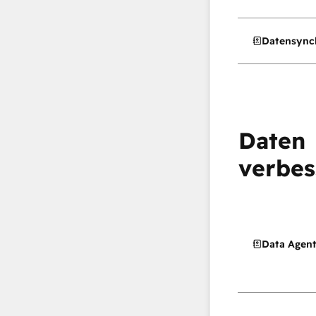
Datensync
Daten
verbes
Data Agen