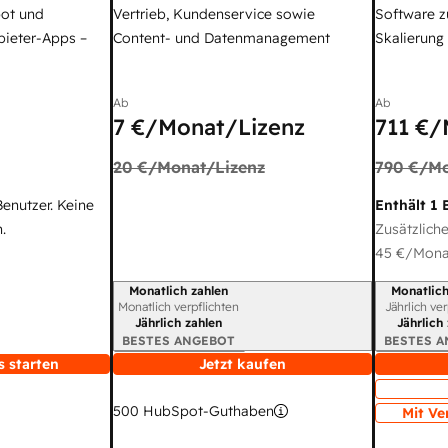
ot und
Vertrieb, Kundenservice sowie
Software z
bieter-Apps –
Content- und Datenmanagement
Skalierung
Ab
Ab
7 €
/Monat/Lizenz
711 €
/
20 €
/Monat/Lizenz
790 €
/Mo
Benutzer. Keine
Enthält 1 
.
Zusätzliche
45 €
/Monat
Monatlich zahlen
Monatlich
Abrechnungszeitraum
Abrechnun
Monatlich verpflichten
Jährlich ve
Jährlich zahlen
Jährlich
BESTES ANGEBOT
BESTES 
s starten
Jetzt kaufen
500
HubSpot-Guthaben
Mit Ve