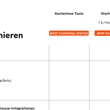
7 €
/Mo
nieren
Jetzt kostenlos starten
Jetzt k
o
(Beta)
house-Integrationen