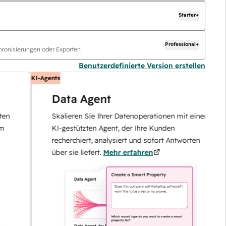
Starter+
Professional+
ronisierungen oder Exporten
Benutzerdefinierte Version erstellen
KI-Agents
K
Data Agent
Skalieren Sie Ihrer Datenoperationen mit einem
KI-gestützten Agent, der Ihre Kunden
recherchiert, analysiert und sofort Antworten
über sie liefert.
Mehr erfahren