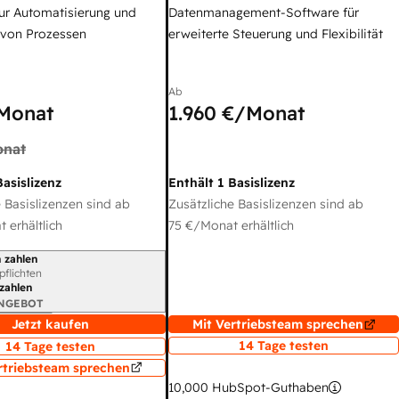
ur Automatisierung und
Datenmanagement-Software für
 von Prozessen
erweiterte Steuerung und Flexibilität
Ab
Monat
1.960 €
/Monat
nat
Basislizenz
Enthält 1 Basislizenz
 Basislizenzen sind ab
Zusätzliche Basislizenzen sind ab
 erhältlich
75 €
/Monat erhältlich
 zahlen
gszeitraum
rpflichten
 zahlen
ANGEBOT
Jetzt kaufen
Mit Vertriebsteam sprechen
14 Tage testen
14 Tage testen
rtriebsteam sprechen
10,000
HubSpot-Guthaben