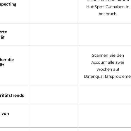
specting
HubSpot-Guthaben in
Anspruch.
erte
tät
Scannen Sie den
ber die
Account alle zwei
ät
Wochen auf
Datenqualitätsprobleme
ritätstrends
 von