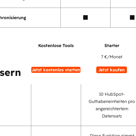
hronisierung
7 €
/Monat
sern
Jetzt kostenlos starten
Jetzt kaufen
10 HubSpot-
Guthabeneinheiten pro
t
angereichtertem
Datensatz
Diese Funktion nimmt