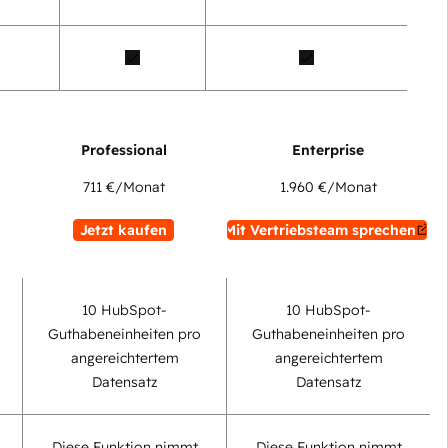
711 €
/Monat
1.960 €
/Monat
Jetzt kaufen
Mit Vertriebsteam sprechen
10 HubSpot-
10 HubSpot-
Guthabeneinheiten pro
Guthabeneinheiten pro
angereichtertem
angereichtertem
Datensatz
Datensatz
Diese Funktion nimmt
Diese Funktion nimmt