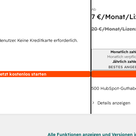
Ab
7 €
/Monat/Li
20 €
/Monat/Lizen
Benutzer. Keine Kreditkarte erforderlich.
Monatlich zah
Abrechnungszeitraum
Monatlich verpfli
Jährlich zahl
BESTES ANGE
etzt kostenlos starten
500
HubSpot-Guthab
Details anzeigen
Alle Funktionen anzeigen und Versionen i