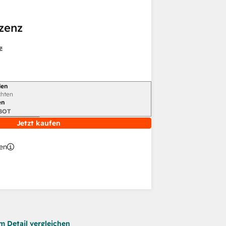
zenz
z
len
chten
en
BOT
Jetzt kaufen
en
m Detail vergleichen