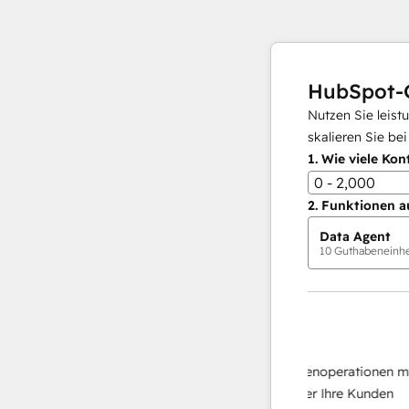
HubSpot-
Nutzen Sie leist
skalieren Sie be
1.
Wie viele Kon
0 - 2,000
2.
Funktionen a
Data Agent
10
Guthabeneinhei
KI-Agents
Data Agent
n Antworten
Skalieren Sie Ihrer Datenoperationen mit ei
 Ihr Team
KI-gestützten Agent, der Ihre Kunden