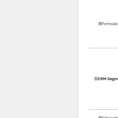
Formular
CRM-Segm
Filterein