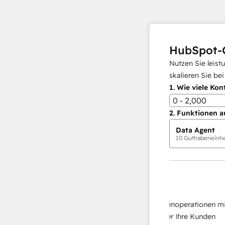
HubSpot-
Nutzen Sie leist
skalieren Sie be
1.
Wie viele Kon
0 - 2,000
2.
Funktionen a
Data Agent
10
Guthabeneinhei
KI-Agents
Data Agent
 Antworten
Skalieren Sie Ihrer Datenoperationen mit ein
 Ihr Team
KI-gestützten Agent, der Ihre Kunden