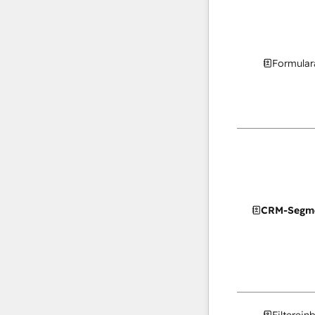
Formular
CRM-Segm
Filterein