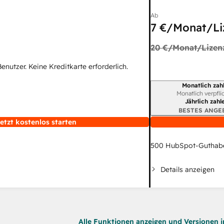
Ab
7 €
/Monat/Li
20 €
/Monat/Lizen
Benutzer. Keine Kreditkarte erforderlich.
Monatlich zah
Abrechnungszeitraum
Monatlich verpfli
Jährlich zahl
BESTES ANGE
etzt kostenlos starten
500
HubSpot-Guthab
Details anzeigen
Alle Funktionen anzeigen und Versionen i