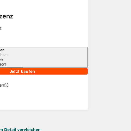
zenz
z
len
chten
en
BOT
Jetzt kaufen
en
m Detail vergleichen