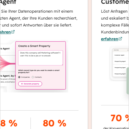
gent
Customer
Sie Ihrer Datenoperationen mit einem
Löst Anfragen mi
en Agent, der Ihre Kunden recherchiert,
und eskaliert be
und sofort Antworten über sie liefert.
komplexe Fälle 
hren
Kundenbindung 
erfahren
70 
8 %
80 %
der Konversation