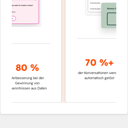
70 %+
80 %
der Konversationen werden
schnel
Verbesserung bei der
automatisch gelöst
Vergl
Gewinnung von
kein
Erkenntnissen aus Daten