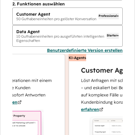
2.
Funktionen auswählen
Customer Agent
Professional+
50
Guthabeneinheiten pro gelöster Konversation
Data Agent
Starter+
10
Guthabeneinheiten pro ausgeführten intelligenten
Eigenschaften
Benutzerdefinierte Version erstellen
KI-Agents
Customer Agent
noperationen mit einem
Löst Anfragen mit schnellen, p
 Ihre Kunden
– und eskaliert bei Bedarf, dam
und sofort Antworten
auf komplexe Fälle und den A
ahren
Kundenbindung konzentrieren
erfahren