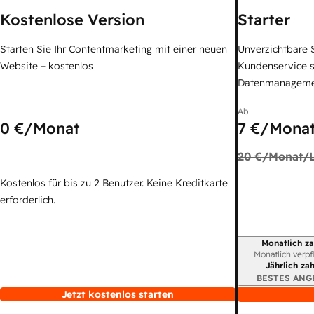
Kostenlose Version
Starter
Starten Sie Ihr Contentmarketing mit einer neuen
Unverzichtbare S
Website – kostenlos
Kundenservice 
Datenmanagem
Ab
0 €
/Monat
7 €
/Monat
20 €
/Monat/L
Kostenlos für bis zu 2 Benutzer. Keine Kreditkarte
erforderlich.
Monatlich za
Abrechnungszei
Monatlich verpf
Jährlich za
BESTES ANG
Jetzt kostenlos starten