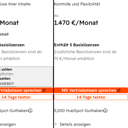
sse Ihrer Inhalte
Kontrolle und Flexibilität
Ab
Monat
1.470 €
/Monat
onat
Basislizenzen
Enthält 5 Basislizenzen
 Basislizenzen sind ab
Zusätzliche Basislizenzen sind ab
 erhältlich
75 €
/Monat erhältlich
 zahlen
gszeitraum
rpflichten
 zahlen
ANGEBOT
rtriebsteam sprechen
Mit Vertriebsteam sprechen
14 Tage testen
14 Tage testen
pot-Guthaben
5,000
HubSpot-Guthaben
 anzeigen
Details anzeigen