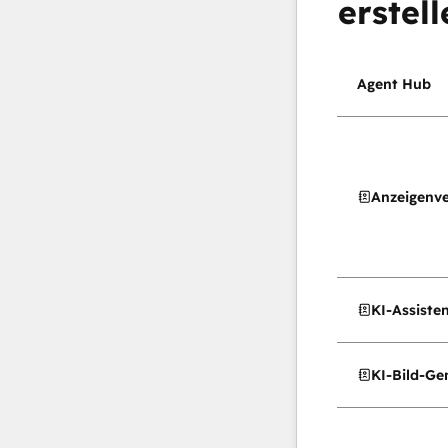
erstell
Agent Hub
Anzeigenv
KI-Assiste
KI-Bild-Ge