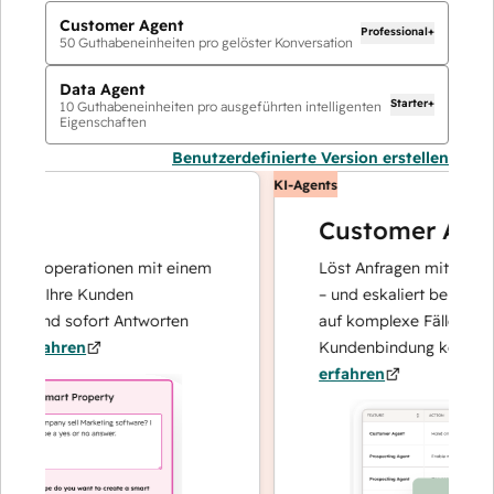
Customer Agent
Professional+
50
Guthabeneinheiten pro gelöster Konversation
Data Agent
Starter+
10
Guthabeneinheiten pro ausgeführten intelligenten
Eigenschaften
Benutzerdefinierte Version erstellen
KI-Agents
Customer Agent
tenoperationen mit einem
Löst Anfragen mit schnellen
er Ihre Kunden
– und eskaliert bei Bedarf, 
t und sofort Antworten
auf komplexe Fälle und den
rfahren
Kundenbindung konzentrier
erfahren