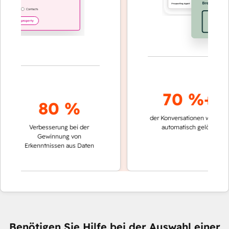
70 %+
80 %
der Konversationen werden
schn
Verbesserung bei der
automatisch gelöst
Ve
Gewinnung von
ke
Erkenntnissen aus Daten
Benötigen Sie Hilfe bei der Auswahl einer