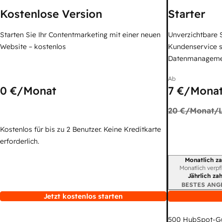
Kostenlose Version
Starter
Starten Sie Ihr Contentmarketing mit einer neuen
Unverzichtbare S
Website – kostenlos
Kundenservice 
Datenmanagem
Ab
0 €
/Monat
7 €
/Monat
20 €
/Monat/L
Kostenlos für bis zu 2 Benutzer. Keine Kreditkarte
erforderlich.
Monatlich za
Abrechnungszei
Monatlich verpf
Jährlich za
BESTES ANG
Jetzt kostenlos starten
500
HubSpot-G