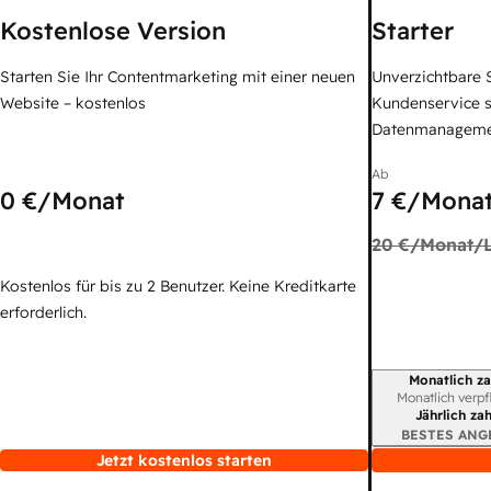
Kostenlose Version
Starter
Starten Sie Ihr Contentmarketing mit einer neuen
Unverzichtbare S
Website – kostenlos
Kundenservice 
Datenmanagem
Ab
0 €
/Monat
7 €
/Monat
20 €
/Monat/L
Kostenlos für bis zu 2 Benutzer. Keine Kreditkarte
erforderlich.
Monatlich za
Abrechnungszei
Monatlich verpf
Jährlich za
BESTES ANG
Jetzt kostenlos starten