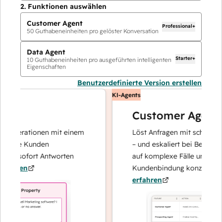
2.
Funktionen auswählen
Customer Agent
Professional+
50
Guthabeneinheiten pro gelöster Konversation
Data Agent
Starter+
10
Guthabeneinheiten pro ausgeführten intelligenten
Eigenschaften
Benutzerdefinierte Version erstellen
KI-Agents
Customer Agent
operationen mit einem
Löst Anfragen mit schnellen, pr
Ihre Kunden
– und eskaliert bei Bedarf, dami
nd sofort Antworten
auf komplexe Fälle und den Au
hren
Kundenbindung konzentrieren 
erfahren