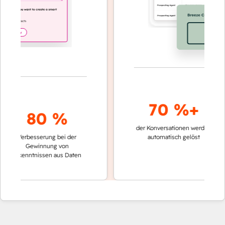
70 %+
80 %
der Konversationen werden
schnell
Verbesserung bei der
automatisch gelöst
Vergle
Gewinnung von
keine
Erkenntnissen aus Daten