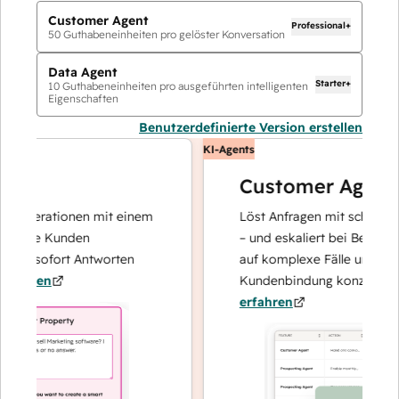
Customer Agent
Professional+
50
Guthabeneinheiten pro gelöster Konversation
Data Agent
Starter+
10
Guthabeneinheiten pro ausgeführten intelligenten
Eigenschaften
Benutzerdefinierte Version erstellen
KI-Agents
Customer Agent
operationen mit einem
Löst Anfragen mit schnellen, pr
Ihre Kunden
– und eskaliert bei Bedarf, dami
nd sofort Antworten
auf komplexe Fälle und den Au
hren
Kundenbindung konzentrieren 
erfahren