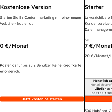
Kostenlose Version
Starter
Starten Sie Ihr Contentmarketing mit einer neuen
Unverzichtbare S
Website – kostenlos
Kundenservice 
Datenmanagem
Ab
0 €
/Monat
7 €
/Monat
20 €
/Monat/L
Kostenlos für bis zu 2 Benutzer. Keine Kreditkarte
erforderlich.
Monatlich za
Abrechnungszei
Monatlich verpf
Jährlich za
BESTES ANG
Jetzt kostenlos starten
500
HubSpot-G