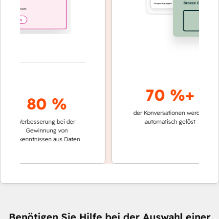
70 %+
80 %
der Konversationen werden
schnell
Verbesserung bei der
automatisch gelöst
Vergle
Gewinnung von
keine
Erkenntnissen aus Daten
Benötigen Sie Hilfe bei der Auswahl einer