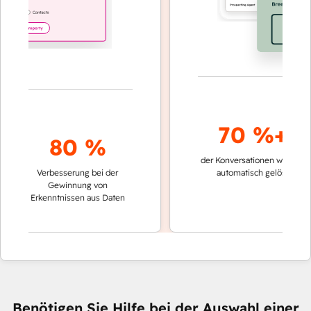
70 %+
80 %
der Konversationen werden
schn
Verbesserung bei der
automatisch gelöst
Ver
Gewinnung von
kei
Erkenntnissen aus Daten
Benötigen Sie Hilfe bei der Auswahl einer