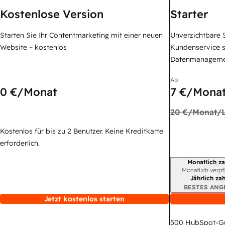
Kostenlose Version
Starter
Starten Sie Ihr Contentmarketing mit einer neuen
Unverzichtbare S
Website – kostenlos
Kundenservice 
Datenmanagem
Ab
0 €
/Monat
7 €
/Monat
20 €
/Monat/L
Kostenlos für bis zu 2 Benutzer. Keine Kreditkarte
erforderlich.
Monatlich za
Abrechnungszei
Monatlich verpf
Jährlich za
BESTES ANG
Jetzt kostenlos starten
500
HubSpot-G