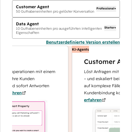
Customer Agent
Professional+
50
Guthabeneinheiten pro gelöster Konversation
Data Agent
Starter+
10
Guthabeneinheiten pro ausgeführten intelligenten
Eigenschaften
Benutzerdefinierte Version erstellen
KI-Agents
Customer Agent
tenoperationen mit einem
Löst Anfragen mit schnellen,
r Ihre Kunden
– und eskaliert bei Bedarf, d
t und sofort Antworten
auf komplexe Fälle und den 
fahren
Kundenbindung konzentriere
erfahren