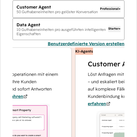
Customer Agent
Professional+
50
Guthabeneinheiten pro gelöster Konversation
Data Agent
Starter+
10
Guthabeneinheiten pro ausgeführten intelligenten
Eigenschaften
Benutzerdefinierte Version erstellen
KI-Agents
Customer Agent
atenoperationen mit einem
Löst Anfragen mit schnellen
der Ihre Kunden
– und eskaliert bei Bedarf, 
rt und sofort Antworten
auf komplexe Fälle und de
rfahren
Kundenbindung konzentrier
erfahren