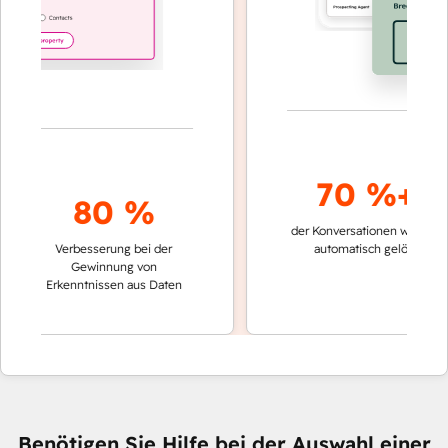
70 %+
80 %
der Konversationen werden
sch
Verbesserung bei der
automatisch gelöst
V
Gewinnung von
k
Erkenntnissen aus Daten
Benötigen Sie Hilfe bei der Auswahl einer