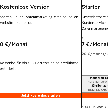
Kostenlose Version
Starter
Starten Sie Ihr Contentmarketing mit einer neuen
Unverzichtbare S
Website – kostenlos
Kundenservice 
Datenmanagem
Ab
0 €
/Monat
7 €
/Monat
20 €
/Monat/L
Kostenlos für bis zu 2 Benutzer. Keine Kreditkarte
erforderlich.
Monatlich za
Abrechnungszei
Monatlich verpf
Jährlich za
BESTES ANG
Jetzt kostenlos starten
500
HubSpot-G