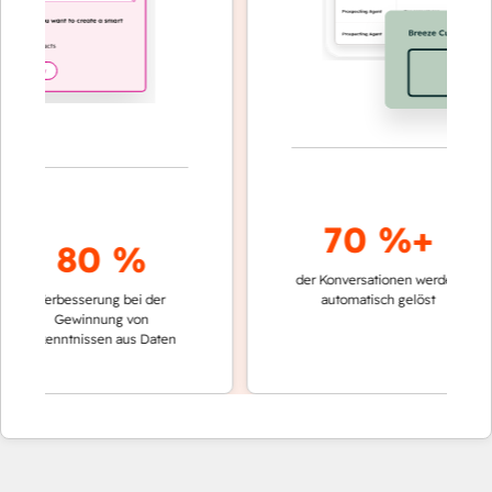
70 %+
80 %
der Konversationen werden
schnelle
Verbesserung bei der
automatisch gelöst
Vergle
Gewinnung von
keinen
Erkenntnissen aus Daten