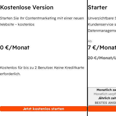
Kostenlose Version
Starter
Starten Sie Ihr Contentmarketing mit einer neuen
Unverzichtbare S
Website – kostenlos
Kundenservice 
Datenmanagem
Ab
0 €
/Monat
7 €
/Monat
20 €
/Monat/L
Kostenlos für bis zu 2 Benutzer. Keine Kreditkarte
erforderlich.
Monatlich za
Abrechnungszei
Monatlich verpf
Jährlich za
BESTES ANG
Jetzt kostenlos starten