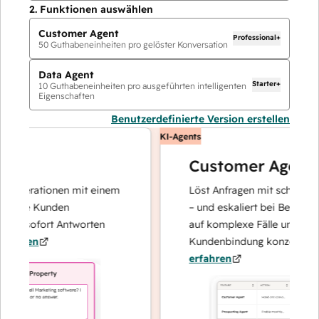
2.
Funktionen auswählen
Customer Agent
Professional+
50
Guthabeneinheiten pro gelöster Konversation
Data Agent
Starter+
10
Guthabeneinheiten pro ausgeführten intelligenten
Eigenschaften
Benutzerdefinierte Version erstellen
KI-Agents
Customer Agent
operationen mit einem
Löst Anfragen mit schnellen, pr
hre Kunden
– und eskaliert bei Bedarf, dami
nd sofort Antworten
auf komplexe Fälle und den Au
hren
Kundenbindung konzentrieren 
erfahren